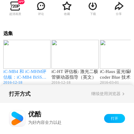
超清画质
评论
收藏
下载
分享
选集
7
02:57
02:02
iC-MB4 和 iC-MHM评
iC-HT 评估板: 激光二极
iC-Haus 蓝光编码
估板：iC-MB4 BiSS接
管驱动器指导（英文）
coder Blue 技
2016-12-18
2016-12-18
2016-03-01
口主机指导（英文）
介绍
打开方式
继续使用浏览器
Copyright©
2026
优酷 youku.com
版权所有
京ICP备06050721号-1
优酷
打开
为好内容全力以赴