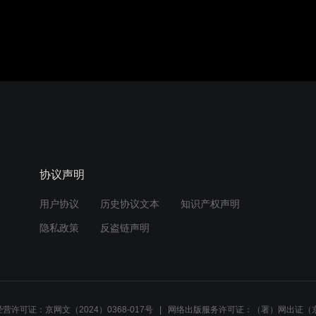
协议声明
用户协议
历史协议文本
知识产权声明
隐私政策
反盗链声明
营许可证：京网文（2024）0368-017号
网络出版服务许可证：（署）网出证（京