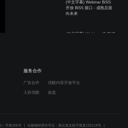
(中文字幕) Webinar BiSS:
开放 BiSS 接口 - 成熟且面
向未来
(中文字幕) Webinar iC-PNE
系列：高分辨率光电编码器
的下一代相位阵传感器
(中文字幕) Webinar 激光工
服务合作
具: 精确测量纳秒级光学脉
冲
广告合作
优酷内容开放平台
入驻优酷
娱盘
(中文) Webinar iC-TW39:
新一代高分辨率TMR磁性角
度传感器
）字第266号
出版物经营许可证：新出发京批字第直150118号