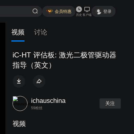
会员特惠
登录
历史
客户端
视频
讨论
iC-HT 评估板: 激光二极管驱动器
指导（英文）
ichauschina
关注
59粉丝
视频