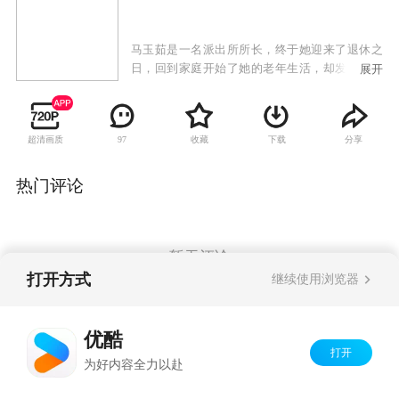
马玉茹是一名派出所所长，终于她迎来了退休之
日，回到家庭开始了她的老年生活，却发现生活
展开
里的大小琐事，要远远比所里的事故纠纷要来得
复杂和难以解决。马玉茹有一儿一女丁满意和丁
如意。丁满意有着一段失败的婚姻，如今独自抚
超清画质
收藏
下载
分享
97
养着儿子丁当，某日，丁满意结识了温柔贤惠的
白燕，两人渐生情愫，可就在此时，前岳父程大
吉却突然现身，使丁满意和白燕未来的道路充满
热门评论
了波折。
暂无评论
打开方式
继续使用浏览器
Copyright©
2026
优酷 youku.com
版权所有
优酷
京ICP备06050721号-1
打开
为好内容全力以赴