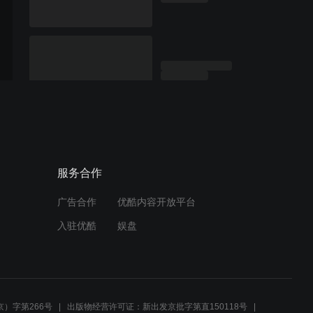
服务合作
广告合作
优酷内容开放平台
入驻优酷
娱盘
）字第266号
出版物经营许可证：新出发京批字第直150118号