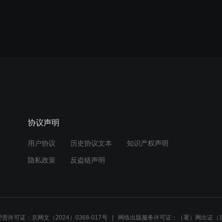
协议声明
用户协议
历史协议文本
知识产权声明
隐私政策
反盗链声明
营许可证：京网文（2024）0368-017号
网络出版服务许可证：（署）网出证（京