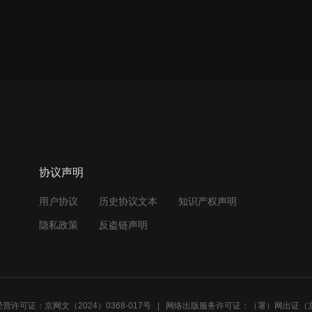
协议声明
用户协议
历史协议文本
知识产权声明
隐私政策
反盗链声明
营许可证：京网文（2024）0368-017号
网络出版服务许可证：（署）网出证（京