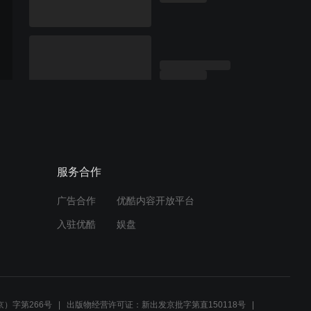
服务合作
广告合作
优酷内容开放平台
入驻优酷
娱盘
）字第266号
出版物经营许可证：新出发京批字第直150118号