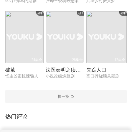
90万+弹幕的港剧
张译王俊凯破悬案
共绘乡村振兴梦
APP
APP
APP
24集全
28集全
12集全
破茧
法医秦明之读心者
失踪人口
怪虫凶案惊悚骇人
小说改编烧脑剧
高口碑烧脑悬疑剧
换一换
热门评论