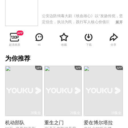
公安边防缉毒大剧《铁血雄心》以“发扬传统，坚
定信念，执法为民，践行军人核心价值观”主题，
展开
以公安边防部队国际合作打击跨国贩毒的多起大
案为素材，以国务院、中央军委授予“缉毒先锋
站”荣誉称号的云南公安边防总队木康公安检查站
超清画质
收藏
下载
分享
46
为原型，讲述了公安边防官兵在禁毒人民战争勇
当先锋的故事。
为你推荐
APP
APP
APP
30集全
26集全
16集全
机动部队
重生之门
爱在博尔塔拉