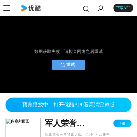
下载APP
数据获取失败，请检查网络之后重试
重试
预览播放中，打开优酷APP看高清完整版
军人荣誉之铁血雄心
+追
.
.
缉毒警金三角禁毒大战
7.5分
26集全