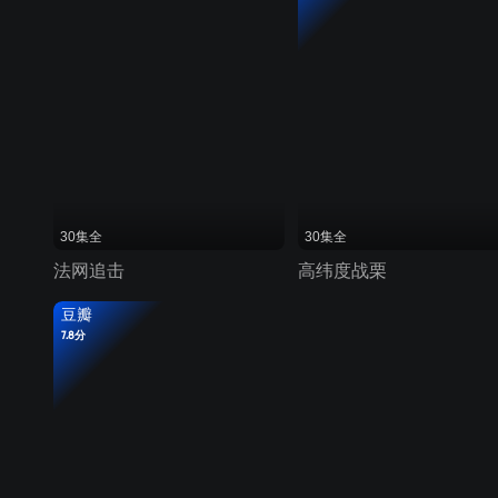
30集全
30集全
法网追击
高纬度战栗
豆瓣
7.8分