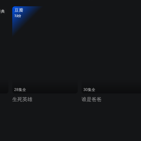
豆瓣
经典
7.5分
28集全
30集全
生死英雄
谁是爸爸