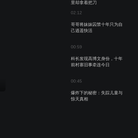
里却拿着把刀
02:12
哥哥将妹妹囚禁十年只为自
己逍遥快活
00:59
科长发现高博文身份，十年
前村寨旧事牵连今日
00:45
爆炸下的秘密：失踪儿童与
惊天真相
02:03
向阳山庄悲剧之谜，滨河公
园大银杏下的秘密