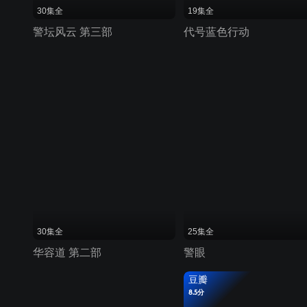
30集全
19集全
警坛风云 第三部
代号蓝色行动
30集全
25集全
华容道 第二部
警眼
豆瓣
8.5分