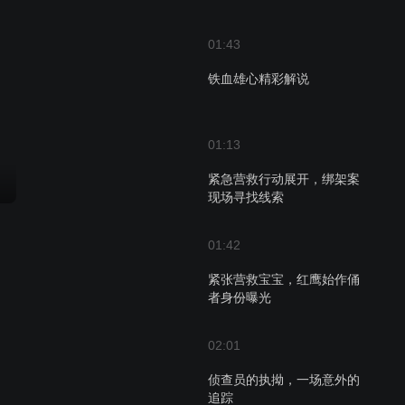
01:43
铁血雄心精彩解说
01:13
紧急营救行动展开，绑架案
现场寻找线索
01:42
紧张营救宝宝，红鹰始作俑
者身份曝光
02:01
侦查员的执拗，一场意外的
追踪