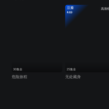
豆瓣
高清
8.2分
30集全
25集全
危险旅程
无处藏身