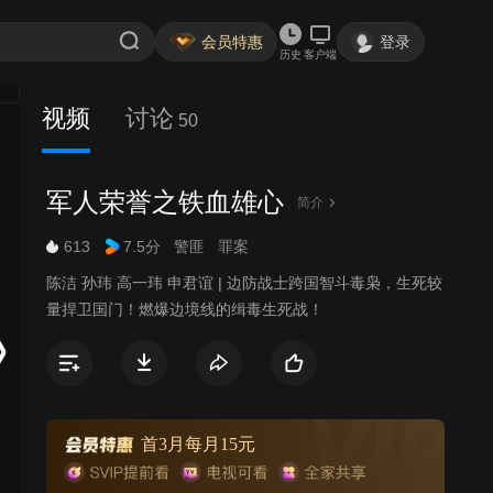
会员特惠
登录
历史
客户端
视频
讨论
50
军人荣誉之铁血雄心
简介
613
7.5分
警匪
罪案
陈洁 孙玮 高一玮 申君谊 | 边防战士跨国智斗毒枭，生死较
量捍卫国门！燃爆边境线的缉毒生死战！
首3月每月15元