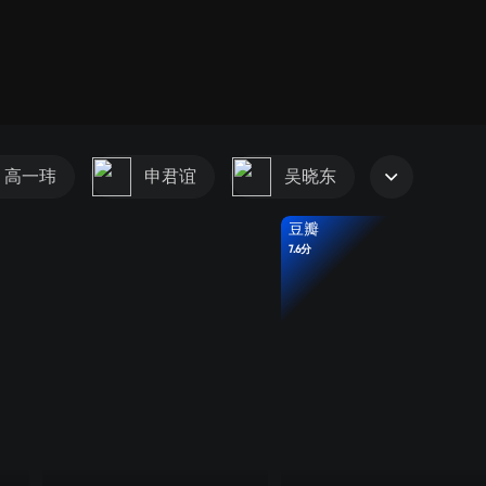
高一玮
申君谊
吴晓东
豆瓣
7.6分