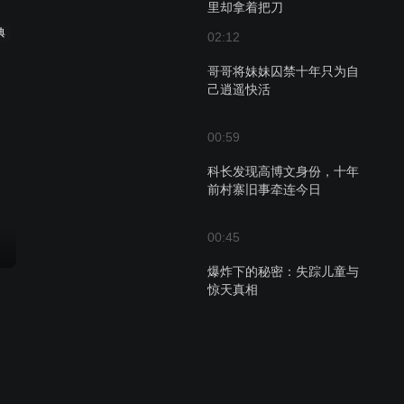
里却拿着把刀
典
02:12
哥哥将妹妹囚禁十年只为自
己逍遥快活
00:59
科长发现高博文身份，十年
前村寨旧事牵连今日
00:45
爆炸下的秘密：失踪儿童与
惊天真相
02:03
向阳山庄悲剧之谜，滨河公
园大银杏下的秘密