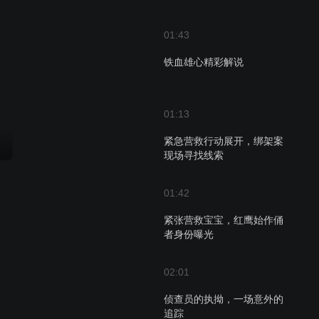
01:43
铁血雄心精彩解说
01:13
紧急营救行动展开，绑架案
现场寻找线索
01:42
紧张营救宝宝，红鹰始作俑
者身份曝光
02:01
侦查员的执拗，一场意外的
追踪