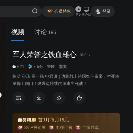
会员特惠
登录
历史
客户端
视频
讨论
196
军人荣誉之铁血雄心
简介
621
7.5分
警匪
罪案
陈洁 孙玮 高一玮 申君谊 | 边防战士跨国智斗毒枭，生死较
量捍卫国门！燃爆边境线的缉毒生死战！
首3月每月15元