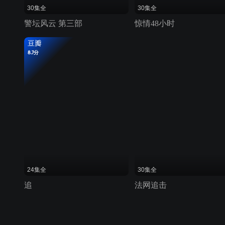
30集全
30集全
警坛风云 第三部
惊情48小时
豆瓣
8.7分
24集全
30集全
追
法网追击