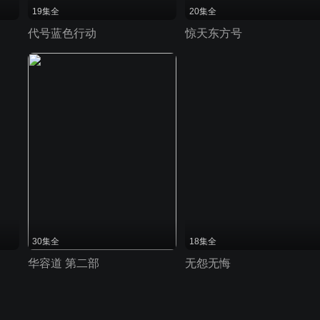
19集全
20集全
代号蓝色行动
惊天东方号
30集全
18集全
华容道 第二部
无怨无悔