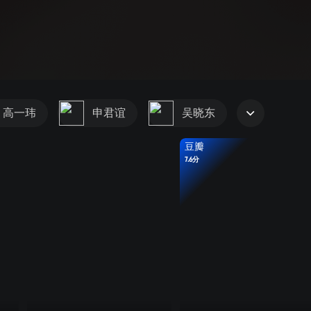
高一玮
申君谊
吴晓东
豆瓣
7.6分