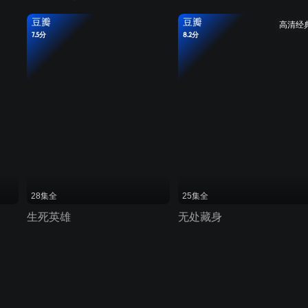
豆瓣
豆瓣
高清经
7.5分
8.2分
28集全
25集全
生死英雄
无处藏身