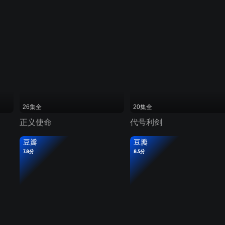
26集全
20集全
正义使命
代号利剑
豆瓣
豆瓣
7.8分
8.5分