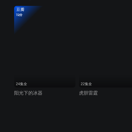
豆瓣
7.2分
24集全
22集全
阳光下的冰器
虎胆雷霆