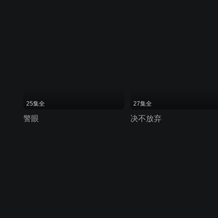
25集全
27集全
警眼
决不放弃