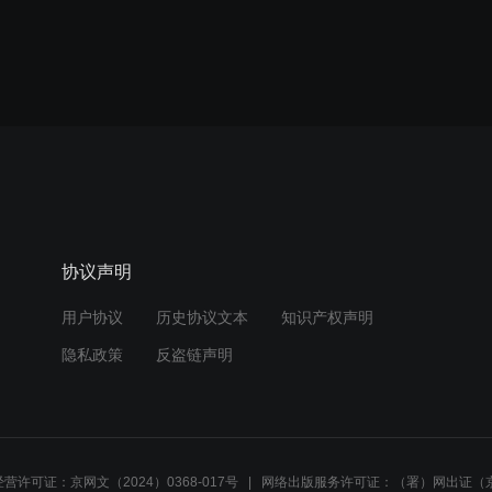
协议声明
用户协议
历史协议文本
知识产权声明
隐私政策
反盗链声明
营许可证：京网文（2024）0368-017号
网络出版服务许可证：（署）网出证（京