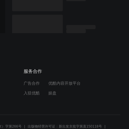
服务合作
广告合作
优酷内容开放平台
入驻优酷
娱盘
）字第266号
出版物经营许可证：新出发京批字第直150118号