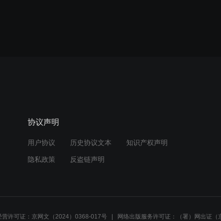
协议声明
用户协议
历史协议文本
知识产权声明
隐私政策
反盗链声明
营许可证：京网文（2024）0368-017号
网络出版服务许可证：（署）网出证（京