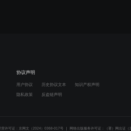
协议声明
用户协议
历史协议文本
知识产权声明
隐私政策
反盗链声明
营许可证：京网文（2024）0368-017号
网络出版服务许可证：（署）网出证（京