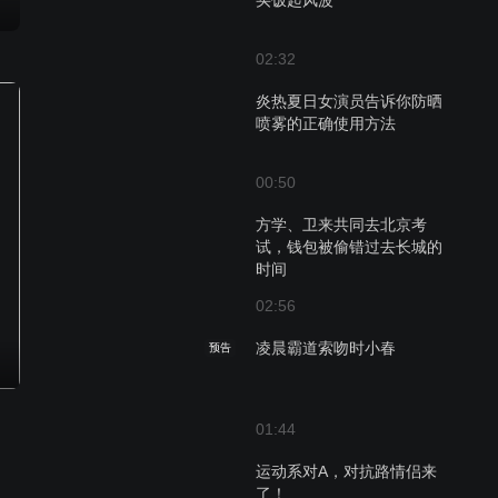
买饭起风波
02:32
炎热夏日女演员告诉你防晒
喷雾的正确使用方法
00:50
方学、卫来共同去北京考
试，钱包被偷错过去长城的
时间
02:56
凌晨霸道索吻时小春
预告
01:44
运动系对A，对抗路情侣来
了！