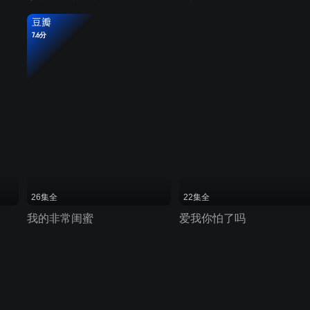
豆瓣
7.6分
26集全
22集全
我的非常闺蜜
爱我你怕了吗