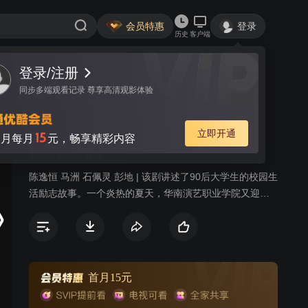
会员特惠
登录
历史
客户端
登录/注册
视频
讨论
同步多端观看记录 尊享高清观影体验
阳光的味道
简介
立即开通
15
月每月
元，畅享精彩内容
爱情
剧情
青春
陈逸恒 马洲 石佩灵 彭地 | 该剧讲述了90后大学生的校园生
活励志故事。一个炎热的夏天，华南演艺职业学院又迎来
开学的日子，刘扬、麦丽丽等女生住进了女生碧湖阁509
房，宋子豪、夏凡等住进了男生玉湖阁210房，一群朝气蓬
勃但又涉世不深的阳光男孩和阳光女孩在他们新的人生阶
段开始了全新的生活。富家子弟宋子豪在学校十分抢眼，
自我意识强，随心所欲，却也因此受到很多挫折；特困生
首月15元
马栓子有演唱天赋却险些被人陷害；辛美婷因傍大款违反