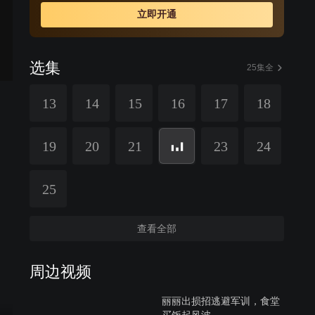
了学校纪律而受到处分；富家女麦丽丽和学校的小保安贺
立即开通
军从误会、争执到产生感情，演绎了一段精彩的爱情故
事，麦丽丽后来才知道贺军竟是一位将军的儿子。要毕业
了，汇报剧的表演让家长们泪流满面，最后夏凡决定去农
选集
村支教，马柱子被部队选中参军，刘杨与宋子豪也正式开
25集全
始了北漂。
13
14
15
16
17
18
19
20
21
23
24
25
查看全部
周边视频
丽丽出损招逃避军训，食堂