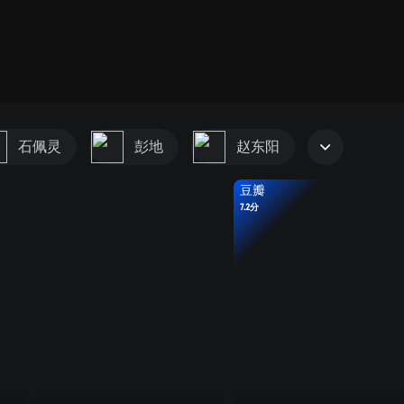
石佩灵
彭地
赵东阳
豆瓣
7.2分