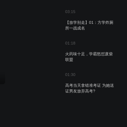
03:15
【放学别走】01：方学炸厕
所一战成名
01:18
火药味十足，学霸怒怼废柴
联盟
01:30
高考当天拿错准考证 为她送
证男友放弃高考?
01:15
爸爸“杀”到学校抓卫来