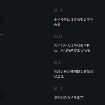
02:42
王子凌晨给废柴联盟集体补
英语
01:12
方学为吴大猛争取表演机
会，依旧得到雷主任拒绝
01:14
蒋胜男被踢翻胡博文着急背
起送医
00:48
卫来想给方学放烟花