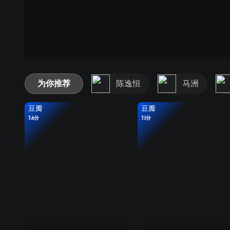
为你推荐
陈逸恒
马洲
豆瓣
豆瓣
7.6分
7.1分