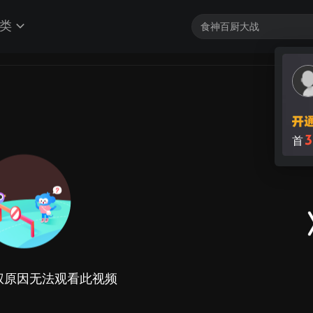
类
3
首
权原因无法观看此视频