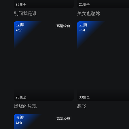
32集全
21集全
别问我是谁
美女也愁嫁
豆瓣
豆瓣
高清经典
7.6分
7.3分
25集全
33集全
燃烧的玫瑰
想飞
豆瓣
高清经典
7.8分