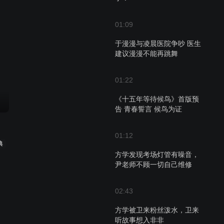
01:09
于漫漫与凌晨医院争吵 医生
建议漫漫不能再跳舞
01:22
《十五年等待候鸟》首版预
告 青春誓言 候鸟为证
01:12
典
方学发现考场灯管有噪音，
尹老师不顾一切自己维修
02:43
方学被卫来粉丝泼水，卫来
听故事想入非非