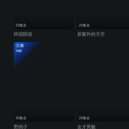
20集全
24集全
跨国阴谋
厨窗外的天空
豆瓣
7.0分
30集全
20集全
野鸽子
女才男貌