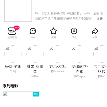
Ben（维戈·莫特森 饰）和他的妻子Leslie，还有他
们的六个孩子居住在华盛顿州野外的山谷中。Ben
展开
和Leslie远离社会，将他们全部的人生投入到对孩
子的养育之中：在自行设计且高度发达的学术课
程中将他们培养为严谨而有批判性的思考者，像
超清画质
收藏
下载
分享
666
职业运动员那样训练他们，教导他们不依赖现代
科技在荒野中茁壮成长，并且向他们展示与自然
和谐共存的美妙之处。他们创建了一个健康优质
的家庭，而远胜常人的孩子们也用超凡的洞察力
和幽默感探索着世界。但是当Leslie在与躁郁症长
期斗争后自杀时，Leslie的父母不允许一家人出席
马特·罗斯
维果·莫腾
乔治·麦凯
安娜丽丝·
弗兰克·
她的葬礼，而Ben被迫离开了他们所创造的世外桃
森
巴索
格拉
导演
饰Bodevan
源，开始了走入外面的世界的旅程，这段旅程挑
饰Ben
饰Vespyr
饰Jack
战着Ben乌托邦式的教育，质疑着他教给孩子们的
点点滴滴，也将最终改变他们的人生历程。
系列电影
预告