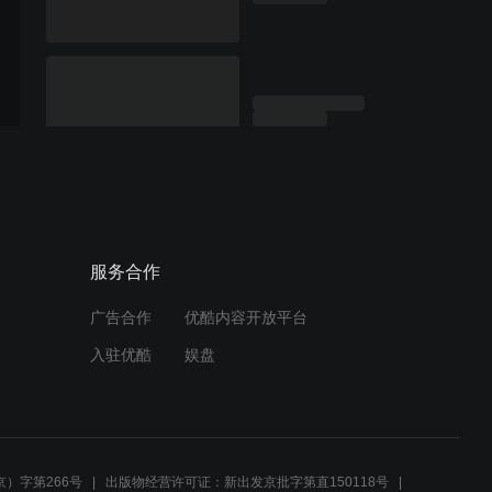
服务合作
广告合作
优酷内容开放平台
入驻优酷
娱盘
）字第266号
出版物经营许可证：新出发京批字第直150118号