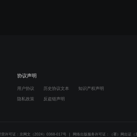
协议声明
用户协议
历史协议文本
知识产权声明
隐私政策
反盗链声明
营许可证：京网文（2024）0368-017号
网络出版服务许可证：（署）网出证（京