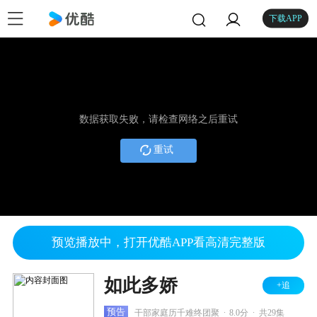
下载APP
数据获取失败，请检查网络之后重试
重试
预览播放中，打开优酷APP看高清完整版
如此多娇
+追
.
.
预告
干部家庭历千难终团聚
8.0分
共29集