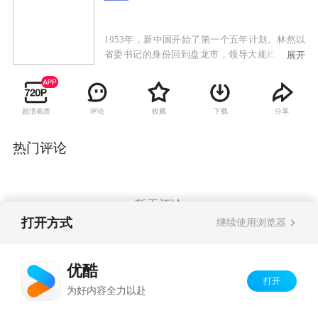
1953年，新中国开始了第一个五年计划。林然以
省委书记的身份回到盘龙市，领导大规模的建设
展开
工作，并完成中央布置的建立国防工业基地的重
要任务。他的两个养子——烈士遗孤云海东和国
民党将领遗孤石明挥，这时已分别担任了大型钢
超清画质
评论
收藏
下载
分享
铁厂的公方副厂长和苏联专家组俄语翻译。更让
林然惊喜的是，回到盘龙市的第一天，他就见到
了失踪20年的女儿林想——国家安全部门的一名
热门评论
侦察员……
暂无评论
打开方式
继续使用浏览器
Copyright©
2026
优酷 youku.com
版权所有
优酷
京ICP备06050721号-1
打开
为好内容全力以赴