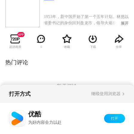
1953年，新中国开始了第一个五年计划。林然以
省委书记的身份回到盘龙市，领导大规模的建设
展开
工作，并完成中央布置的建立国防工业基地的重
要任务。他的两个养子——烈士遗孤云海东和国
民党将领遗孤石明挥，这时已分别担任了大型钢
超清画质
收藏
下载
分享
5
铁厂的公方副厂长和苏联专家组俄语翻译。更让
林然惊喜的是，回到盘龙市的第一天，他就见到
了失踪20年的女儿林想——国家安全部门的一名
热门评论
侦察员……
暂无评论
打开方式
继续使用浏览器
Copyright©
2026
优酷 youku.com
版权所有
优酷
京ICP备06050721号-1
打开
为好内容全力以赴