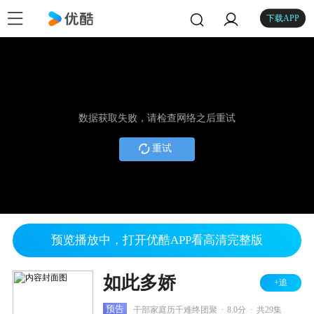
下载APP
数据获取失败，请检查网络之后重试
重试
预览播放中，打开优酷APP看高清完整版
如此多娇
+追
.
.
预告
干部家庭历千难终团聚
8.0分
共29集