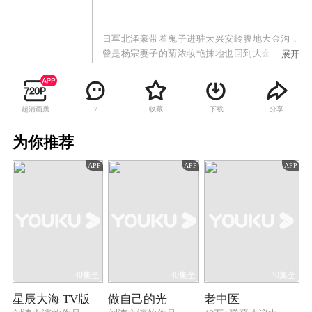
日军北泽豪带着鬼子进驻大兴安岭腹地大金沟，
曾是杨宗妻子的菊浓妆艳抹地也回到大金沟，为
展开
了钱，她与北泽豪关系暧昧。曾是望族的杨宗，
为报当年鲁大的夺妻之恨，在父亲逝世后，倾尽
家财要剿灭土匪鲁大，但在民族大义面前，鲁大
超清画质
收藏
下载
分享
7
和杨宗抛弃个人恩怨，携手勇闯日本鬼子的大本
营，在捣毁魔窟的战斗中上演了一幕幕双雄会。
为你推荐
而菊默默忍受着乡民的唾弃，因为她明白自己肩
负着秘密的使命。当遍地鬼子来了的时候，平凡
APP
APP
APP
英雄有了血性，有了侠骨柔肠，有了英雄豪气。
40集全
40集全
40集全
星辰大海 TV版
做自己的光
老中医