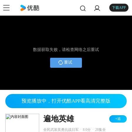
下载APP
数据获取失败，请检查网络之后重试
重试
预览播放中，打开优酷APP看高清完整版
遍地英雄
+追
.
.
全民武装英勇抗战日军
8.0分
28集全