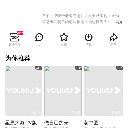
日军北泽豪带着鬼子进驻大兴安岭腹地大金沟，
曾是杨宗妻子的菊浓妆艳抹地也回到大金沟，为
展开
了钱，她与北泽豪关系暧昧。曾是望族的杨宗，
为报当年鲁大的夺妻之恨，在父亲逝世后，倾尽
家财要剿灭土匪鲁大，但在民族大义面前，鲁大
超清画质
收藏
下载
分享
6
和杨宗抛弃个人恩怨，携手勇闯日本鬼子的大本
营，在捣毁魔窟的战斗中上演了一幕幕双雄会。
为你推荐
而菊默默忍受着乡民的唾弃，因为她明白自己肩
负着秘密的使命。当遍地鬼子来了的时候，平凡
APP
APP
APP
英雄有了血性，有了侠骨柔肠，有了英雄豪气。
40集全
40集全
40集全
星辰大海 TV版
做自己的光
老中医