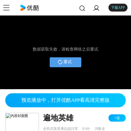
下载APP
数据获取失败，请检查网络之后重试
重试
预览播放中，打开优酷APP看高清完整版
遍地英雄
+追
.
.
全民武装英勇抗战日军
8.0分
28集全