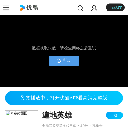
下载APP
数据获取失败，请检查网络之后重试
重试
预览播放中，打开优酷APP看高清完整版
遍地英雄
+追
.
.
全民武装英勇抗战日军
8.0分
28集全