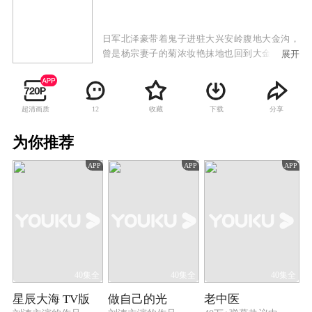
日军北泽豪带着鬼子进驻大兴安岭腹地大金沟，
曾是杨宗妻子的菊浓妆艳抹地也回到大金沟，为
展开
了钱，她与北泽豪关系暧昧。曾是望族的杨宗，
为报当年鲁大的夺妻之恨，在父亲逝世后，倾尽
家财要剿灭土匪鲁大，但在民族大义面前，鲁大
超清画质
收藏
下载
分享
12
和杨宗抛弃个人恩怨，携手勇闯日本鬼子的大本
营，在捣毁魔窟的战斗中上演了一幕幕双雄会。
为你推荐
而菊默默忍受着乡民的唾弃，因为她明白自己肩
负着秘密的使命。当遍地鬼子来了的时候，平凡
APP
APP
APP
英雄有了血性，有了侠骨柔肠，有了英雄豪气。
40集全
40集全
40集全
星辰大海 TV版
做自己的光
老中医