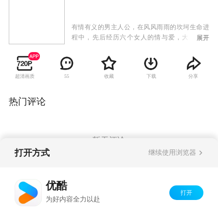
有情有义的男主人公，在风风雨雨的坎坷生命进
程中，先后经历六个女人的情与爱，大喜与大
展开
悲，坚忍的品行操守，执著的幸福追求，在物欲
泛滥的命运抗争中，谱写出人性的道德力量。故
事里，齐刷刷地矗起了一个好人的群体。实际上
超清画质
收藏
下载
分享
55
是对回归中华传统美德的热诚呼唤，又是对自上
个世纪七十年代后期以来中国农村大变革政策的
热情歌颂。
热门评论
暂无评论
打开方式
继续使用浏览器
Copyright©
2026
优酷 youku.com
版权所有
优酷
京ICP备06050721号-1
打开
为好内容全力以赴