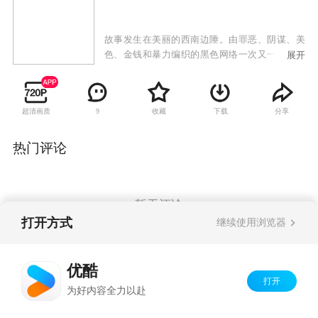
故事发生在美丽的西南边陲。由罪恶、阴谋、美
色、金钱和暴力编织的黑色网络一次又一次被年
展开
轻的边防缉毒战士撕毁。即使是曙光初照的黎
明，为人类健康和尊严而战的硝烟仍远未散尽。
高松是南疆边防支队调研参谋，朱镇疆是边防支
超清画质
收藏
下载
分享
9
队副支队长。在一次临时决定的紧急抓捕行动
中，由于准备不充分，使境内头号毒枭马远从暗
道逃脱，而且有两名战友在战斗中牺牲。高松因
热门评论
此受到上级调查局的怀疑，心理压力很大。情同
兄长的朱镇疆毅然为高松承担了全部责任。朱镇
疆平静地脱下军装，转业到了地方的计生委。壮
志未酬的朱镇疆感到分外失落，但他极力掩盖
暂无评论
着，俨然以一位永不服输的硬汉姿态配合总队继
打开方式
继续使用浏览器
续他一生为之奋斗的缉毒事业。高松和吕跃既是
战友又是情敌，两个男人如何面对情场战场的两
Copyright©
2026
优酷 youku.com
版权所有
难选择？
优酷
京ICP备06050721号-1
打开
为好内容全力以赴