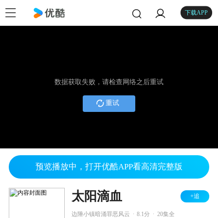
下载APP
数据获取失败，请检查网络之后重试
重试
预览播放中，打开优酷APP看高清完整版
太阳滴血
+追
.
.
边陲小镇暗涌罪恶风云
8.1分
20集全