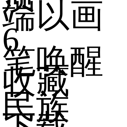
端以画
6
笔唤醒
收藏
民族