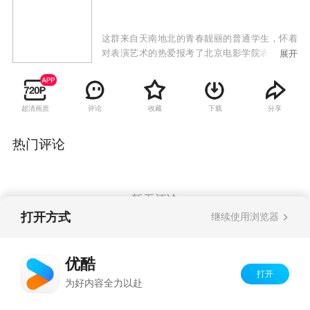
这群来自天南地北的青春靓丽的普通学生，怀着
对表演艺术的热爱报考了北京电影学院表演系。
展开
然而每个人在报考之后并不是一帆风顺，在经历
了报考前后种种曲折和坎坷之后，他们终于通过
自身坚持不懈地努力和永不放弃的信念如愿以偿
超清画质
评论
收藏
下载
分享
成为北京电影学院表演系的一员。
热门评论
暂无评论
打开方式
继续使用浏览器
Copyright©
2026
优酷 youku.com
版权所有
优酷
京ICP备06050721号-1
打开
为好内容全力以赴