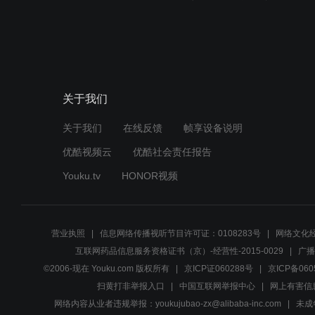
关于我们
关于我们
在线反馈
帧享设备说明
优酷视频云
优酷社会责任报告
Youku.tv
HONOR视频
营业执照
信息网络传播视听节目许可证：0108283号
网络文化经
互联网药品信息服务资格证书（京）-经营性-2015-0029
广播
©2006-现在 Youku.com 版权所有
京ICP证060288号
京ICP备060
扫黄打非举报入口
中国互联网举报中心
网上有害信
网络内容从业者违规举报：youkujubao-zx@alibaba-inc.com
未成年