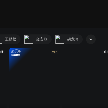
王劲松
金安歌
胡龙吟
热度破
独播
VIP
独