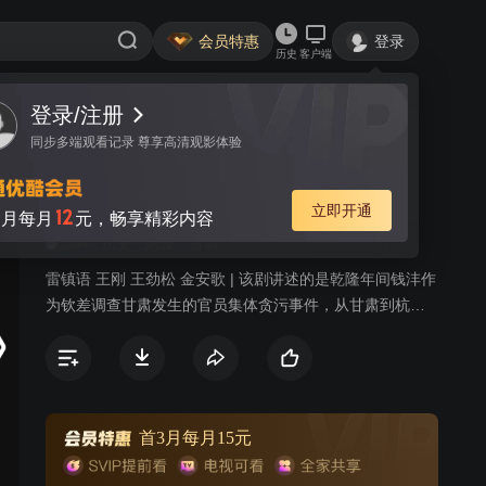
会员特惠
登录
历史
客户端
登录/注册
视频
讨论
5
同步多端观看记录 尊享高清观影体验
倚天钦差之甘肃米案
简介
立即开通
12
月每月
元，畅享精彩内容
334
历史
悬疑
古装
雷镇语 王刚 王劲松 金安歌 | 该剧讲述的是乾隆年间钱沣作
为钦差调查甘肃发生的官员集体贪污事件，从甘肃到杭
州，突破层层阻碍，终于使贪赃者受到了应有的惩治的故
事。乾隆46年，时任崇文门税官的钱沣与运送皇纲的浙江
巡抚发生争执，此事引起乾隆皇帝对甘肃捐监案的诸多疑
虑。决定派钱沣前往甘肃密查。而浙江巡抚亦暗派义女雪
奴、胭脂尾随钱沣前往甘肃。钱沣一路颇多风险，刚到兰
首3月每月15元
州差点被人发现行踪，他和和珅、铁图商议，决定不动声