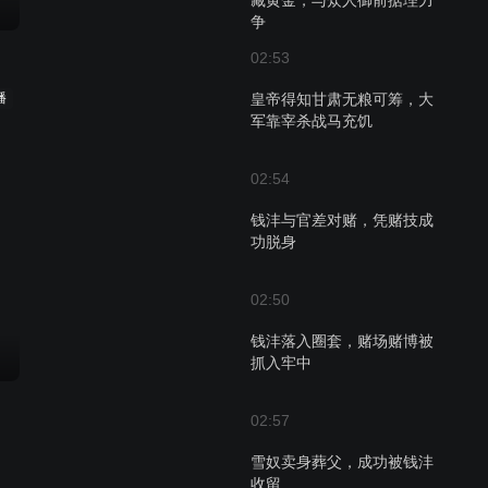
藏黄金，与众人御前据理力
争
02:53
播
皇帝得知甘肃无粮可筹，大
军靠宰杀战马充饥
02:54
钱沣与官差对赌，凭赌技成
功脱身
02:50
钱沣落入圈套，赌场赌博被
抓入牢中
02:57
雪奴卖身葬父，成功被钱沣
收留