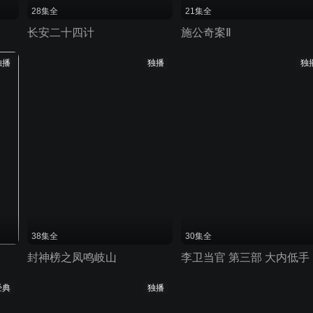
28集全
21集全
长安二十四计
施公奇案Ⅱ
独播
独播
独
38集全
30集全
封神榜之凤鸣岐山
李卫当官 第三部 大内低手
经典
独播