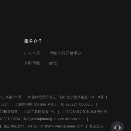
02:54
钱沣遭围攻讨要银子，故意
发火扬言要撂挑子
服务合作
02:57
广告合作
优酷内容开放平台
钱沣故意接受美人计，激怒
铁图令其愤而离开
入驻优酷
娱盘
02:41
钱沣拿出甘肃官员行贿证
据，建议阿桂视察民情政风
）字第266号
出版物经营许可证：新出发京批字第直150118号
6214
互联网宗教信息服务许可证：京（2022）0000083
02:48
10报警服务
北京互联网举报中心
北京12345文化市场举报热线
00580、邮箱youkujubao@service.alibaba.com
钱沣突击查粮仓，误中奸计
被赶出兰州
廉正举报邮箱：wenyulianzheng@alibaba-inc.com
算法公示