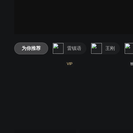
为你推荐
雷镇语
王刚
VIP