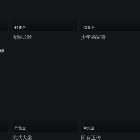
44集全
43集全
虎啸龙吟
少年杨家将
独播
35集全
30集全
洪武大案
阿有正传