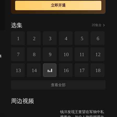
色私访。雪奴假扮灾民博得钱沣同情。为灾民钱沣闯进总
立即开通
督府，但无法证明自己……
选集
20集全
1
2
3
4
5
6
7
8
9
10
11
12
播
13
14
16
17
18
查看全部
周边视频
钱沣发现王亶望在军饷中私