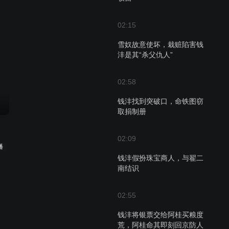
02:15
雪奴故意使坏，栽赃陷害钱
沣是其“杀父仇人”
02:58
钱沣找到突破口，命铁图窃
取捐制册
02:09
播
钱沣假扮珠宝商人，与翟二
南结识
02:55
钱沣将银票交给阿桂买粮度
荒，阿桂命其即刻回京防人