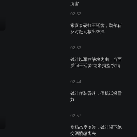
所害
02:52
索喜泰硬扛王廷赞，勒尔靳
及时赶到救出钱沣
02:53
钱沣以军营缺粮为由，当面
质问王廷赞“纳米捐监”实情
02:44
钱沣佯装昏迷，借机试探雪
奴
02:57
华杨态度冷漠，钱沣喝下绝
交酒愤怒离去