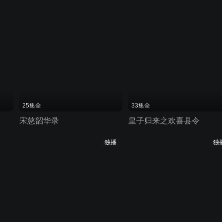
25集全
33集全
宋慈韶华录
皇子归来之欢喜县令
独播
独