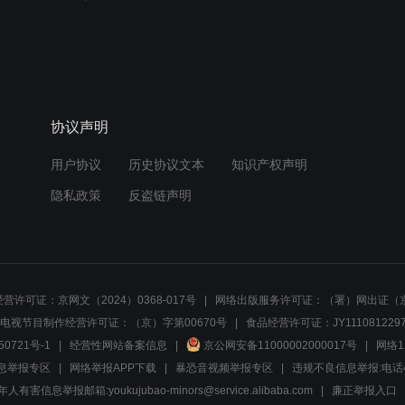
协议声明
用户协议
历史协议文本
知识产权声明
隐私政策
反盗链声明
营许可证：京网文（2024）0368-017号
网络出版服务许可证：（署）网出证（京
电视节目制作经营许可证：（京）字第00670号
食品经营许可证：JY1110812297
50721号-1
经营性网站备案信息
京公网安备11000002000017号
网络1
息举报专区
网络举报APP下载
暴恐音视频举报专区
违规不良信息举报:电话40081
人有害信息举报邮箱:youkujubao-minors@service.alibaba.com
廉正举报入口