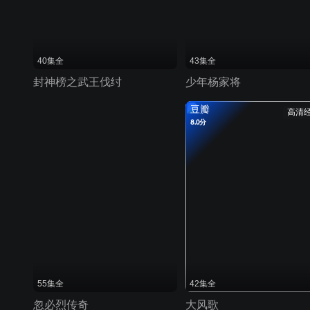
40集全
43集全
封神榜之武王伐纣
少年杨家将
豆瓣
高清
8.0分
55集全
42集全
忽必烈传奇
大风歌