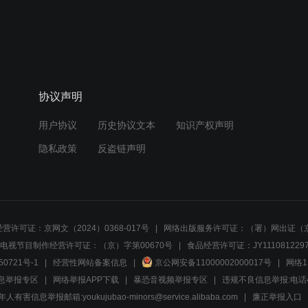
协议声明
用户协议
历史协议文本
知识产权声明
隐私政策
反盗链声明
营许可证：京网文（2024）0368-017号
网络出版服务许可证：（署）网出证（京
电视节目制作经营许可证：（京）字第00670号
食品经营许可证：JY1110812297
50721号-1
经营性网站备案信息
京公网安备11000002000017号
网络1
息举报专区
网络举报APP下载
暴恐音视频举报专区
违规不良信息举报:电话40081
人有害信息举报邮箱:youkujubao-minors@service.alibaba.com
廉正举报入口