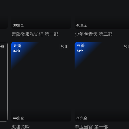
30集全
40集全
康熙微服私访记 第一部
少年包青天 第二部
豆瓣
豆瓣
经典
独播
独
8.4分
7.8分
44集全
30集全
虎啸龙吟
李卫当官 第一部