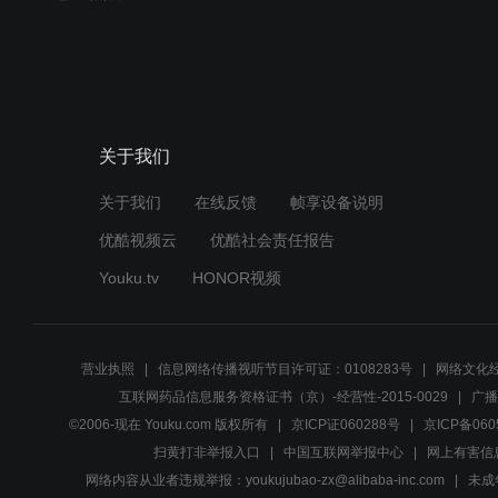
关于我们
关于我们
在线反馈
帧享设备说明
优酷视频云
优酷社会责任报告
Youku.tv
HONOR视频
营业执照
信息网络传播视听节目许可证：0108283号
网络文化经
互联网药品信息服务资格证书（京）-经营性-2015-0029
广播
©2006-现在 Youku.com 版权所有
京ICP证060288号
京ICP备060
扫黄打非举报入口
中国互联网举报中心
网上有害信
网络内容从业者违规举报：youkujubao-zx@alibaba-inc.com
未成年