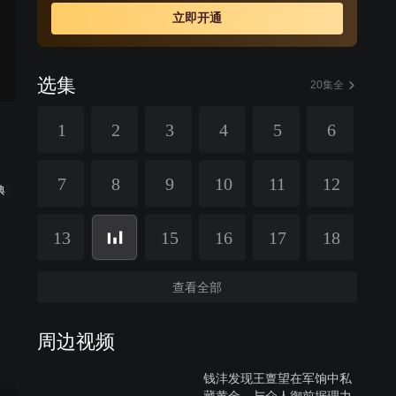
色私访。雪奴假扮灾民博得钱沣同情。为灾民钱沣闯进总
立即开通
督府，但无法证明自己……
选集
20集全
1
2
3
4
5
6
7
8
9
10
11
12
典
13
15
16
17
18
查看全部
周边视频
钱沣发现王亶望在军饷中私