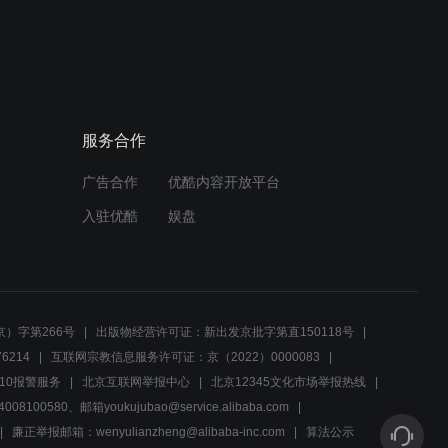
02:54
钱沣遭围攻讨要银子，故意
发火扬言要撂挑子
服务合作
02:57
广告合作
优酷内容开放平台
钱沣故意接受美人计，激怒
铁图令其愤而离开
入驻优酷
娱盘
02:41
钱沣拿出甘肃官员行贿证
据，建议阿桂视察民情政风
）字第266号
出版物经营许可证：新出发京批字第直150118号
6214
互联网宗教信息服务许可证：京（2022）0000083
02:48
10报警服务
北京互联网举报中心
北京12345文化市场举报热线
00580、邮箱youkujubao@service.alibaba.com
钱沣突击查粮仓，误中奸计
被赶出兰州
廉正举报邮箱：wenyulianzheng@alibaba-inc.com
算法公示