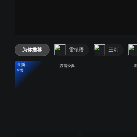
为你推荐
雷镇语
王刚
豆瓣
高清经典
8.7分