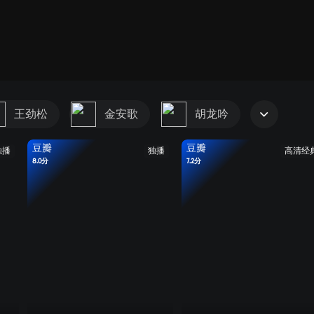
王劲松
金安歌
胡龙吟
豆瓣
豆瓣
独播
独播
高清经
8.0分
7.2分