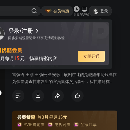
会员特惠
登录
历史
客户端
登录/注册
视频
讨论
9
同步多端观看记录 尊享高清观影体验
倚天钦差之甘肃米案
简介
立即开通
15
月每月
元，畅享精彩内容
342
历史
悬疑
古装
雷镇语 王刚 王劲松 金安歌 | 该剧讲述的是乾隆年间钱沣作
为钦差调查甘肃发生的官员集体贪污事件，从甘肃到杭
州，突破层层阻碍，终于使贪赃者受到了应有的惩治的故
事。乾隆46年，时任崇文门税官的钱沣与运送皇纲的浙江
巡抚发生争执，此事引起乾隆皇帝对甘肃捐监案的诸多疑
虑。决定派钱沣前往甘肃密查。而浙江巡抚亦暗派义女雪
奴、胭脂尾随钱沣前往甘肃。钱沣一路颇多风险，刚到兰
首3月每月15元
州差点被人发现行踪，他和和珅、铁图商议，决定不动声