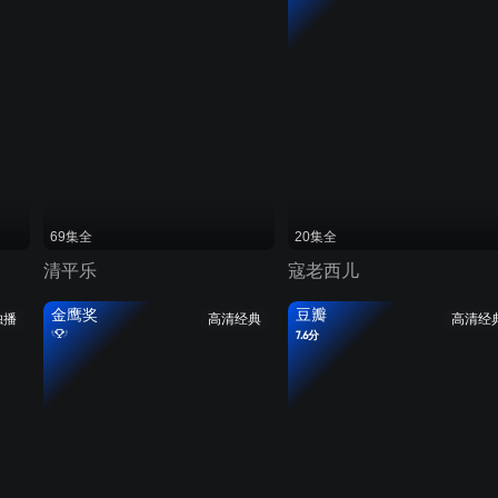
69集全
20集全
清平乐
寇老西儿
金鹰奖
豆瓣
独播
高清经典
高清经
7.6分