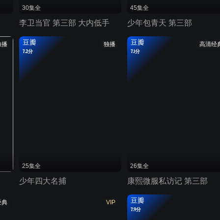
30集全
45集全
李卫当官 第三部 大内低手
少年包青天 第三部
豆瓣
豆瓣
独播
独播
高清经
7.2分
7.1分
25集全
26集全
少年四大名捕
康熙微服私访记 第三部
豆瓣
经典
VIP
7.9分