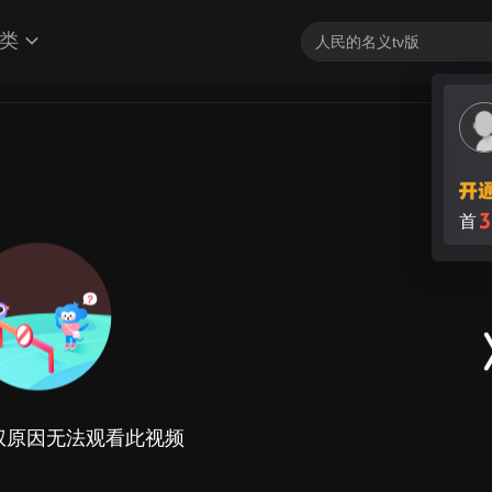
类
3
首
权原因无法观看此视频