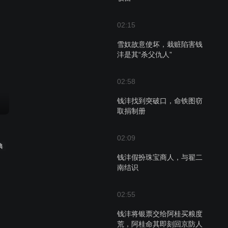
02:15
雪奴故意使坏，栽赃陷害钱
沣是其“杀父仇人”
02:58
钱沣找到突破口，命铁图窃
取捐制册
02:09
典
钱沣假扮珠宝商人，与翟二
南结识
02:55
钱沣将银票交给阿桂买粮度
荒，阿桂命其即刻回京防人