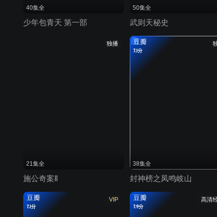
40集全
50集全
少年包青天 第一部
武则天秘史
豆瓣
独播
7.1分
21集全
38集全
施公奇案Ⅱ
封神榜之凤鸣岐山
豆瓣
豆瓣
VIP
高清
7.1分
7.9分