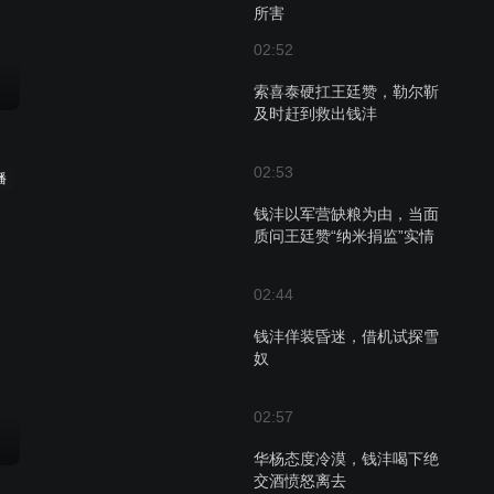
所害
02:52
索喜泰硬扛王廷赞，勒尔靳
及时赶到救出钱沣
02:53
播
钱沣以军营缺粮为由，当面
质问王廷赞“纳米捐监”实情
02:44
钱沣佯装昏迷，借机试探雪
奴
02:57
华杨态度冷漠，钱沣喝下绝
交酒愤怒离去