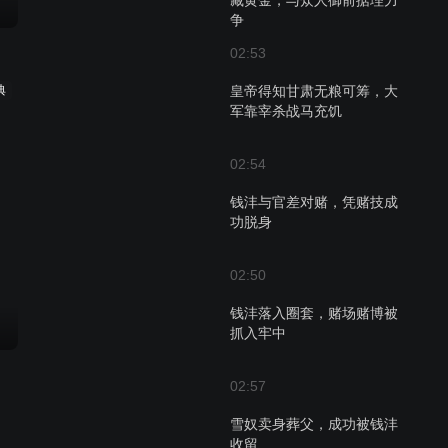
藏黄金，与众人御前据理力
争
02:53
典
皇帝得知甘肃无粮可筹，大
军靠宰杀战马充饥
02:54
钱沣与官差对赌，凭赌技成
功脱身
02:50
钱沣落入圈套，赌场赌博被
抓入牢中
02:57
雪奴卖身葬父，成功被钱沣
收留