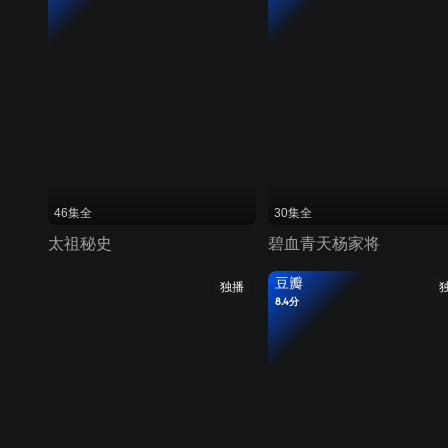
46集全
30集全
太祖秘史
碧血青天杨家将
豆瓣
独播
8.4分