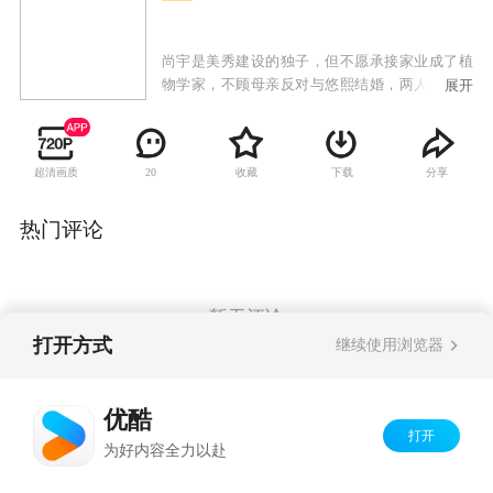
尚宇是美秀建设的独子，但不愿承接家业成了植
物学家，不顾母亲反对与悠熙结婚，两人生下女
展开
儿哆茵后发现她有先天性心脏病，尚宇的母亲向
悠熙提出交换条件，愿意出钱治好哆茵的心脏
病，但悠熙必须离开这个家；治好哆茵的医生闵
超清画质
收藏
下载
分享
20
西贤是大韩建设的继承人，因照顾哆茵也对尚宇
产生感情，尚宇势力眼的母亲催促两人结婚，从
小就被西贤照顾的哆茵也把她当成亲生母亲；悠
热门评论
熙禁不住感情的纠葛与尚宇偷偷见面，当西贤知
道两人的关系时，受不了打击去找悠熙，失手伤
了悠熙，一直偷偷喜欢悠熙的韩江秀因为与西贤
的妹妹交往，自动帮忙西贤隐瞒事实，让悠熙因
暂无评论
此失踪；悠熙的双胞胎妹妹悠静从美国回来与姐
打开方式
继续使用浏览器
姐团聚，却找不到姐姐，因为两人相貌相似而被
西贤误认，悠静借此重返尚宇家想找寻姐姐失踪
Copyright©
2026
优酷 youku.com
版权所有
的蛛丝马迹，却发现姐姐曾过着如此痛苦不堪的
优酷
京ICP备06050721号-1
生活，因而决定为姐姐复仇。
打开
为好内容全力以赴