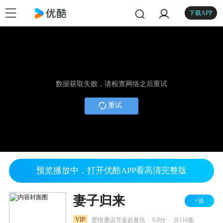
下载APP
数据获取失败，请检查网络之后重试
重试
预览播放中，打开优酷APP看高清完整版
妻子归来
+追
.
.
VIP
爱情遭诅咒奋起复仇
6.8分
共116集