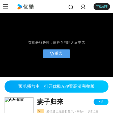
下载APP
数据获取失败，请检查网络之后重试
重试
预览播放中，打开优酷APP看高清完整版
妻子归来
+追
.
.
VIP
爱情遭诅咒奋起复仇
6.8分
共116集