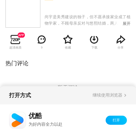
尚宇是美秀建设的独子，但不愿承接家业成了植
物学家，不顾母亲反对与悠熙结婚，两人生下女
展开
儿哆茵后发现她有先天性心脏病，尚宇的母亲向
悠熙提出交换条件，愿意出钱治好哆茵的心脏
病，但悠熙必须离开这个家；治好哆茵的医生闵
超清画质
收藏
下载
分享
9
西贤是大韩建设的继承人，因照顾哆茵也对尚宇
产生感情，尚宇势力眼的母亲催促两人结婚，从
小就被西贤照顾的哆茵也把她当成亲生母亲；悠
热门评论
熙禁不住感情的纠葛与尚宇偷偷见面，当西贤知
道两人的关系时，受不了打击去找悠熙，失手伤
了悠熙，一直偷偷喜欢悠熙的韩江秀因为与西贤
的妹妹交往，自动帮忙西贤隐瞒事实，让悠熙因
暂无评论
此失踪；悠熙的双胞胎妹妹悠静从美国回来与姐
打开方式
继续使用浏览器
姐团聚，却找不到姐姐，因为两人相貌相似而被
西贤误认，悠静借此重返尚宇家想找寻姐姐失踪
Copyright©
2026
优酷 youku.com
版权所有
的蛛丝马迹，却发现姐姐曾过着如此痛苦不堪的
优酷
京ICP备06050721号-1
生活，因而决定为姐姐复仇。
打开
为好内容全力以赴