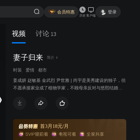
会员特惠
登录
历史
客户端
视频
讨论
13
妻子归来
简介
时装
爱情
都市
姜成妍 赵敏基 金武烈 尹世雅 | 尚宇是美秀建设的独子，但
不愿承接家业成了植物学家，不顾母亲反对与悠熙结婚，
两人生下女儿哆茵后发现她有先天性心脏病，尚宇的母亲
向悠熙提出交换条件，愿意出钱治好哆茵的心脏病，但悠
熙必须离开这个家；治好哆茵的医生闵西贤是大韩建设的
继承人，因照顾哆茵也对尚宇产生感情，尚宇势力眼的母
亲催促两人结婚，从小就被西贤照顾的哆茵也把她当成亲
首3月18元/月
生母亲；悠熙禁不住感情的纠葛与尚宇偷偷见面，当西贤