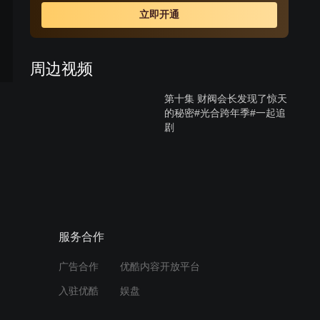
知道两人的关系时，受不了打击去找悠熙，失手伤了悠
立即开通
熙，一直偷偷喜欢悠熙的韩江秀因为与西贤的妹妹交往，
自动帮忙西贤隐瞒事实，让悠熙因此失踪；悠熙的双胞胎
妹妹悠静从美国回来与姐姐团聚，却找不到姐姐，因为两
周边视频
人相貌相似而被西贤误认，悠静借此重返尚宇家想找寻姐
姐失踪的蛛丝马迹，却发现姐姐曾过着如此痛苦不堪的生
第十集 财阀会长发现了惊天
活，因而决定为姐姐复仇。
的秘密#光合跨年季#一起追
剧
12:07
第八集 女人爱上了仇人的大
哥#光合跨年季#好剧推荐
10:00
服务合作
第七集 女人发现双胞胎姐姐
广告合作
优酷内容开放平台
死亡的真相#光合跨年季#好
剧推荐
入驻优酷
娱盘
12:15