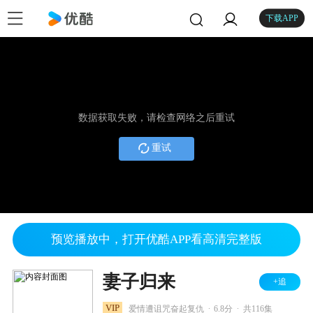
下载APP
数据获取失败，请检查网络之后重试
重试
预览播放中，打开优酷APP看高清完整版
妻子归来
+追
.
.
VIP
爱情遭诅咒奋起复仇
6.8分
共116集