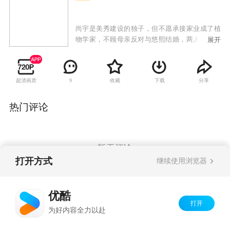
尚宇是美秀建设的独子，但不愿承接家业成了植
物学家，不顾母亲反对与悠熙结婚，两人生下女
展开
儿哆茵后发现她有先天性心脏病，尚宇的母亲向
悠熙提出交换条件，愿意出钱治好哆茵的心脏
病，但悠熙必须离开这个家；治好哆茵的医生闵
超清画质
收藏
下载
分享
9
西贤是大韩建设的继承人，因照顾哆茵也对尚宇
产生感情，尚宇势力眼的母亲催促两人结婚，从
小就被西贤照顾的哆茵也把她当成亲生母亲；悠
热门评论
熙禁不住感情的纠葛与尚宇偷偷见面，当西贤知
道两人的关系时，受不了打击去找悠熙，失手伤
了悠熙，一直偷偷喜欢悠熙的韩江秀因为与西贤
的妹妹交往，自动帮忙西贤隐瞒事实，让悠熙因
暂无评论
此失踪；悠熙的双胞胎妹妹悠静从美国回来与姐
打开方式
继续使用浏览器
姐团聚，却找不到姐姐，因为两人相貌相似而被
西贤误认，悠静借此重返尚宇家想找寻姐姐失踪
Copyright©
2026
优酷 youku.com
版权所有
的蛛丝马迹，却发现姐姐曾过着如此痛苦不堪的
优酷
京ICP备06050721号-1
生活，因而决定为姐姐复仇。
打开
为好内容全力以赴