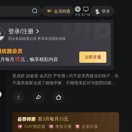
会员特惠
登录
历史
客户端
登录/注册
视频
讨论
同步多端观看记录 尊享高清观影体验
妻子归来
简介
立即开通
15
月每月
元，畅享精彩内容
时装
爱情
都市
姜成妍 赵敏基 金武烈 尹世雅 | 尚宇是美秀建设的独子，但
不愿承接家业成了植物学家，不顾母亲反对与悠熙结婚，
两人生下女儿哆茵后发现她有先天性心脏病，尚宇的母亲
向悠熙提出交换条件，愿意出钱治好哆茵的心脏病，但悠
熙必须离开这个家；治好哆茵的医生闵西贤是大韩建设的
继承人，因照顾哆茵也对尚宇产生感情，尚宇势力眼的母
亲催促两人结婚，从小就被西贤照顾的哆茵也把她当成亲
首3月每月15元
生母亲；悠熙禁不住感情的纠葛与尚宇偷偷见面，当西贤