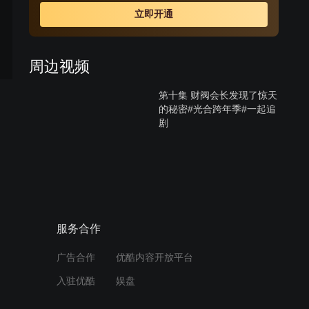
知道两人的关系时，受不了打击去找悠熙，失手伤了悠
立即开通
熙，一直偷偷喜欢悠熙的韩江秀因为与西贤的妹妹交往，
自动帮忙西贤隐瞒事实，让悠熙因此失踪；悠熙的双胞胎
妹妹悠静从美国回来与姐姐团聚，却找不到姐姐，因为两
周边视频
人相貌相似而被西贤误认，悠静借此重返尚宇家想找寻姐
姐失踪的蛛丝马迹，却发现姐姐曾过着如此痛苦不堪的生
第十集 财阀会长发现了惊天
活，因而决定为姐姐复仇。
的秘密#光合跨年季#一起追
剧
12:07
第八集 女人爱上了仇人的大
哥#光合跨年季#好剧推荐
10:00
服务合作
第七集 女人发现双胞胎姐姐
广告合作
优酷内容开放平台
死亡的真相#光合跨年季#好
剧推荐
入驻优酷
娱盘
12:15