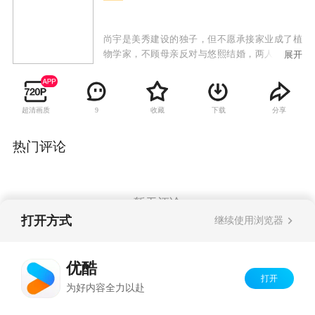
尚宇是美秀建设的独子，但不愿承接家业成了植
物学家，不顾母亲反对与悠熙结婚，两人生下女
展开
儿哆茵后发现她有先天性心脏病，尚宇的母亲向
悠熙提出交换条件，愿意出钱治好哆茵的心脏
病，但悠熙必须离开这个家；治好哆茵的医生闵
超清画质
收藏
下载
分享
9
西贤是大韩建设的继承人，因照顾哆茵也对尚宇
产生感情，尚宇势力眼的母亲催促两人结婚，从
小就被西贤照顾的哆茵也把她当成亲生母亲；悠
热门评论
熙禁不住感情的纠葛与尚宇偷偷见面，当西贤知
道两人的关系时，受不了打击去找悠熙，失手伤
了悠熙，一直偷偷喜欢悠熙的韩江秀因为与西贤
的妹妹交往，自动帮忙西贤隐瞒事实，让悠熙因
暂无评论
此失踪；悠熙的双胞胎妹妹悠静从美国回来与姐
打开方式
继续使用浏览器
姐团聚，却找不到姐姐，因为两人相貌相似而被
西贤误认，悠静借此重返尚宇家想找寻姐姐失踪
Copyright©
2026
优酷 youku.com
版权所有
的蛛丝马迹，却发现姐姐曾过着如此痛苦不堪的
优酷
京ICP备06050721号-1
生活，因而决定为姐姐复仇。
打开
为好内容全力以赴