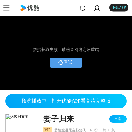
下载APP
数据获取失败，请检查网络之后重试
重试
预览播放中，打开优酷APP看高清完整版
妻子归来
+追
.
.
VIP
爱情遭诅咒奋起复仇
6.8分
共116集