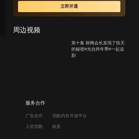
知道两人的关系时，受不了打击去找悠熙，失手伤了悠
立即开通
熙，一直偷偷喜欢悠熙的韩江秀因为与西贤的妹妹交往，
自动帮忙西贤隐瞒事实，让悠熙因此失踪；悠熙的双胞胎
妹妹悠静从美国回来与姐姐团聚，却找不到姐姐，因为两
周边视频
人相貌相似而被西贤误认，悠静借此重返尚宇家想找寻姐
姐失踪的蛛丝马迹，却发现姐姐曾过着如此痛苦不堪的生
第十集 财阀会长发现了惊天
活，因而决定为姐姐复仇。
的秘密#光合跨年季#一起追
剧
12:07
第八集 女人爱上了仇人的大
哥#光合跨年季#好剧推荐
10:00
服务合作
第七集 女人发现双胞胎姐姐
广告合作
优酷内容开放平台
死亡的真相#光合跨年季#好
剧推荐
入驻优酷
娱盘
12:15