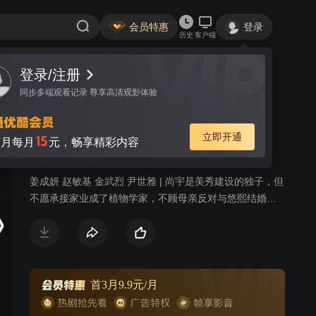
会员特惠
登录
历史
客户端
登录/注册
视频
讨论
10
同步多端观看记录 尊享高清观影体验
妻子归来
简介
立即开通
15
月每月
元，畅享精彩内容
时装
爱情
都市
姜成妍 赵敏基 金武烈 尹世雅 | 尚宇是美秀建设的独子，但
不愿承接家业成了植物学家，不顾母亲反对与悠熙结婚，
两人生下女儿哆茵后发现她有先天性心脏病，尚宇的母亲
向悠熙提出交换条件，愿意出钱治好哆茵的心脏病，但悠
熙必须离开这个家；治好哆茵的医生闵西贤是大韩建设的
继承人，因照顾哆茵也对尚宇产生感情，尚宇势力眼的母
亲催促两人结婚，从小就被西贤照顾的哆茵也把她当成亲
首3月9.9元/月
生母亲；悠熙禁不住感情的纠葛与尚宇偷偷见面，当西贤