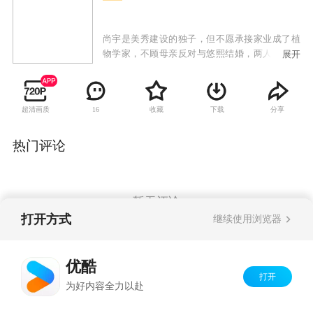
尚宇是美秀建设的独子，但不愿承接家业成了植
物学家，不顾母亲反对与悠熙结婚，两人生下女
展开
儿哆茵后发现她有先天性心脏病，尚宇的母亲向
悠熙提出交换条件，愿意出钱治好哆茵的心脏
病，但悠熙必须离开这个家；治好哆茵的医生闵
超清画质
收藏
下载
分享
16
西贤是大韩建设的继承人，因照顾哆茵也对尚宇
产生感情，尚宇势力眼的母亲催促两人结婚，从
小就被西贤照顾的哆茵也把她当成亲生母亲；悠
热门评论
熙禁不住感情的纠葛与尚宇偷偷见面，当西贤知
道两人的关系时，受不了打击去找悠熙，失手伤
了悠熙，一直偷偷喜欢悠熙的韩江秀因为与西贤
的妹妹交往，自动帮忙西贤隐瞒事实，让悠熙因
暂无评论
此失踪；悠熙的双胞胎妹妹悠静从美国回来与姐
打开方式
继续使用浏览器
姐团聚，却找不到姐姐，因为两人相貌相似而被
西贤误认，悠静借此重返尚宇家想找寻姐姐失踪
Copyright©
2026
优酷 youku.com
版权所有
的蛛丝马迹，却发现姐姐曾过着如此痛苦不堪的
优酷
京ICP备06050721号-1
生活，因而决定为姐姐复仇。
打开
为好内容全力以赴