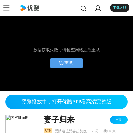
下载APP
数据获取失败，请检查网络之后重试
重试
预览播放中，打开优酷APP看高清完整版
妻子归来
+追
.
.
VIP
爱情遭诅咒奋起复仇
6.8分
共116集