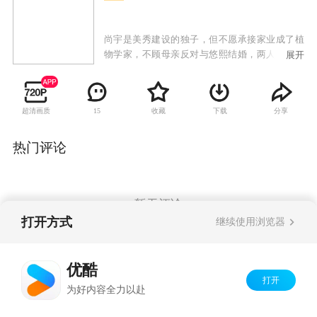
尚宇是美秀建设的独子，但不愿承接家业成了植
物学家，不顾母亲反对与悠熙结婚，两人生下女
展开
儿哆茵后发现她有先天性心脏病，尚宇的母亲向
悠熙提出交换条件，愿意出钱治好哆茵的心脏
病，但悠熙必须离开这个家；治好哆茵的医生闵
超清画质
收藏
下载
分享
15
西贤是大韩建设的继承人，因照顾哆茵也对尚宇
产生感情，尚宇势力眼的母亲催促两人结婚，从
小就被西贤照顾的哆茵也把她当成亲生母亲；悠
热门评论
熙禁不住感情的纠葛与尚宇偷偷见面，当西贤知
道两人的关系时，受不了打击去找悠熙，失手伤
了悠熙，一直偷偷喜欢悠熙的韩江秀因为与西贤
的妹妹交往，自动帮忙西贤隐瞒事实，让悠熙因
暂无评论
此失踪；悠熙的双胞胎妹妹悠静从美国回来与姐
打开方式
继续使用浏览器
姐团聚，却找不到姐姐，因为两人相貌相似而被
西贤误认，悠静借此重返尚宇家想找寻姐姐失踪
Copyright©
2026
优酷 youku.com
版权所有
的蛛丝马迹，却发现姐姐曾过着如此痛苦不堪的
优酷
京ICP备06050721号-1
生活，因而决定为姐姐复仇。
打开
为好内容全力以赴