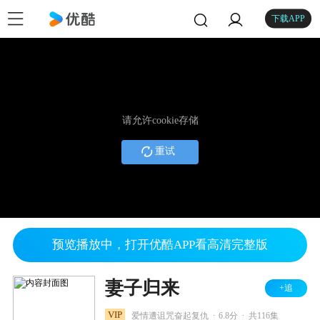
下载APP
请允许cookie存储
重试
预览播放中，打开优酷APP看高清完整版
妻子归来
+追
.
.
VIP
爱情遭诅咒奋起复仇
6.8分
共116集