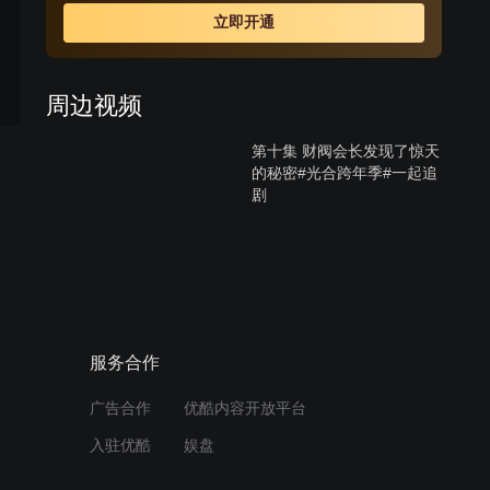
知道两人的关系时，受不了打击去找悠熙，失手伤了悠
立即开通
熙，一直偷偷喜欢悠熙的韩江秀因为与西贤的妹妹交往，
自动帮忙西贤隐瞒事实，让悠熙因此失踪；悠熙的双胞胎
妹妹悠静从美国回来与姐姐团聚，却找不到姐姐，因为两
周边视频
人相貌相似而被西贤误认，悠静借此重返尚宇家想找寻姐
姐失踪的蛛丝马迹，却发现姐姐曾过着如此痛苦不堪的生
第十集 财阀会长发现了惊天
活，因而决定为姐姐复仇。
的秘密#光合跨年季#一起追
剧
12:07
第八集 女人爱上了仇人的大
哥#光合跨年季#好剧推荐
10:00
服务合作
第七集 女人发现双胞胎姐姐
广告合作
优酷内容开放平台
死亡的真相#光合跨年季#好
剧推荐
入驻优酷
娱盘
12:15