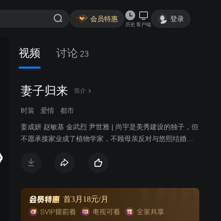
会员特惠
登录
历史
客户端
视频
讨论
23
妻子归来
简介
时装
爱情
都市
姜成妍 赵敏基 金武烈 尹世雅 | 尚宇是美秀建设的独子，但
不愿承接家业成了植物学家，不顾母亲反对与悠熙结婚，
两人生下女儿哆茵后发现她有先天性心脏病，尚宇的母亲
向悠熙提出交换条件，愿意出钱治好哆茵的心脏病，但悠
熙必须离开这个家；治好哆茵的医生闵西贤是大韩建设的
继承人，因照顾哆茵也对尚宇产生感情，尚宇势力眼的母
亲催促两人结婚，从小就被西贤照顾的哆茵也把她当成亲
首3月18元/月
生母亲；悠熙禁不住感情的纠葛与尚宇偷偷见面，当西贤