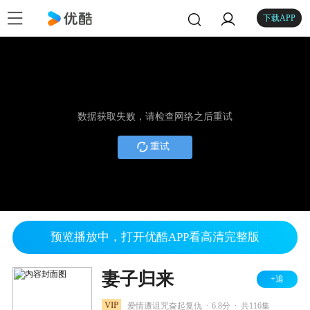
下载APP
数据获取失败，请检查网络之后重试
重试
预览播放中，打开优酷APP看高清完整版
妻子归来
+追
.
.
VIP
爱情遭诅咒奋起复仇
6.8分
共116集