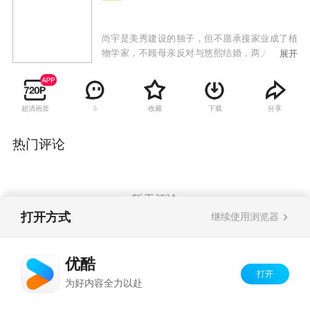
尚宇是美秀建设的独子，但不愿承接家业成了植
物学家，不顾母亲反对与悠熙结婚，两人生下女
展开
儿哆茵后发现她有先天性心脏病，尚宇的母亲向
悠熙提出交换条件，愿意出钱治好哆茵的心脏
病，但悠熙必须离开这个家；治好哆茵的医生闵
超清画质
收藏
下载
分享
5
西贤是大韩建设的继承人，因照顾哆茵也对尚宇
产生感情，尚宇势力眼的母亲催促两人结婚，从
小就被西贤照顾的哆茵也把她当成亲生母亲；悠
热门评论
熙禁不住感情的纠葛与尚宇偷偷见面，当西贤知
道两人的关系时，受不了打击去找悠熙，失手伤
了悠熙，一直偷偷喜欢悠熙的韩江秀因为与西贤
的妹妹交往，自动帮忙西贤隐瞒事实，让悠熙因
暂无评论
此失踪；悠熙的双胞胎妹妹悠静从美国回来与姐
打开方式
继续使用浏览器
姐团聚，却找不到姐姐，因为两人相貌相似而被
西贤误认，悠静借此重返尚宇家想找寻姐姐失踪
Copyright©
2026
优酷 youku.com
版权所有
的蛛丝马迹，却发现姐姐曾过着如此痛苦不堪的
优酷
京ICP备06050721号-1
生活，因而决定为姐姐复仇。
打开
为好内容全力以赴