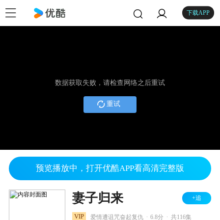
下载APP
数据获取失败，请检查网络之后重试
重试
预览播放中，打开优酷APP看高清完整版
妻子归来
+追
.
.
VIP
爱情遭诅咒奋起复仇
6.8分
共116集