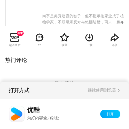
尚宇是美秀建设的独子，但不愿承接家业成了植
物学家，不顾母亲反对与悠熙结婚，两人生下女
展开
儿哆茵后发现她有先天性心脏病，尚宇的母亲向
悠熙提出交换条件，愿意出钱治好哆茵的心脏
病，但悠熙必须离开这个家；治好哆茵的医生闵
超清画质
收藏
下载
分享
12
西贤是大韩建设的继承人，因照顾哆茵也对尚宇
产生感情，尚宇势力眼的母亲催促两人结婚，从
小就被西贤照顾的哆茵也把她当成亲生母亲；悠
热门评论
熙禁不住感情的纠葛与尚宇偷偷见面，当西贤知
道两人的关系时，受不了打击去找悠熙，失手伤
了悠熙，一直偷偷喜欢悠熙的韩江秀因为与西贤
的妹妹交往，自动帮忙西贤隐瞒事实，让悠熙因
暂无评论
此失踪；悠熙的双胞胎妹妹悠静从美国回来与姐
打开方式
继续使用浏览器
姐团聚，却找不到姐姐，因为两人相貌相似而被
西贤误认，悠静借此重返尚宇家想找寻姐姐失踪
Copyright©
2026
优酷 youku.com
版权所有
的蛛丝马迹，却发现姐姐曾过着如此痛苦不堪的
优酷
京ICP备06050721号-1
生活，因而决定为姐姐复仇。
打开
为好内容全力以赴