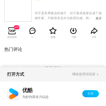
尚宇是美秀建设的独子，但不愿承接家业成了植
物学家，不顾母亲反对与悠熙结婚，两人生下女
展开
儿哆茵后发现她有先天性心脏病，尚宇的母亲向
悠熙提出交换条件，愿意出钱治好哆茵的心脏
病，但悠熙必须离开这个家；治好哆茵的医生闵
超清画质
收藏
下载
分享
21
西贤是大韩建设的继承人，因照顾哆茵也对尚宇
产生感情，尚宇势力眼的母亲催促两人结婚，从
小就被西贤照顾的哆茵也把她当成亲生母亲；悠
热门评论
熙禁不住感情的纠葛与尚宇偷偷见面，当西贤知
道两人的关系时，受不了打击去找悠熙，失手伤
了悠熙，一直偷偷喜欢悠熙的韩江秀因为与西贤
的妹妹交往，自动帮忙西贤隐瞒事实，让悠熙因
暂无评论
此失踪；悠熙的双胞胎妹妹悠静从美国回来与姐
打开方式
继续使用浏览器
姐团聚，却找不到姐姐，因为两人相貌相似而被
西贤误认，悠静借此重返尚宇家想找寻姐姐失踪
Copyright©
2026
优酷 youku.com
版权所有
的蛛丝马迹，却发现姐姐曾过着如此痛苦不堪的
优酷
京ICP备06050721号-1
生活，因而决定为姐姐复仇。
打开
为好内容全力以赴