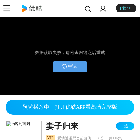
下载APP
数据获取失败，请检查网络之后重试
重试
预览播放中，打开优酷APP看高清完整版
妻子归来
+追
.
.
VIP
爱情遭诅咒奋起复仇
6.8分
共116集