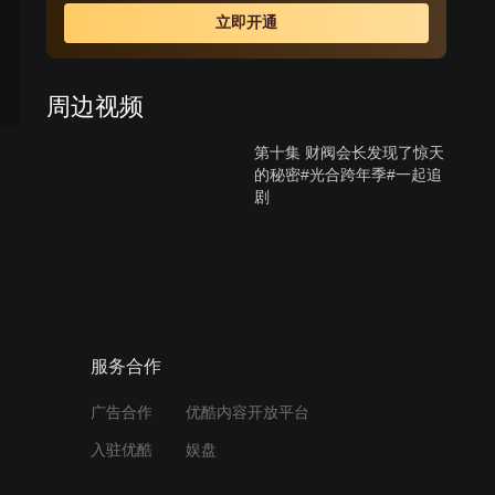
知道两人的关系时，受不了打击去找悠熙，失手伤了悠
立即开通
熙，一直偷偷喜欢悠熙的韩江秀因为与西贤的妹妹交往，
自动帮忙西贤隐瞒事实，让悠熙因此失踪；悠熙的双胞胎
妹妹悠静从美国回来与姐姐团聚，却找不到姐姐，因为两
周边视频
人相貌相似而被西贤误认，悠静借此重返尚宇家想找寻姐
姐失踪的蛛丝马迹，却发现姐姐曾过着如此痛苦不堪的生
第十集 财阀会长发现了惊天
活，因而决定为姐姐复仇。
的秘密#光合跨年季#一起追
剧
12:07
第八集 女人爱上了仇人的大
哥#光合跨年季#好剧推荐
10:00
服务合作
第七集 女人发现双胞胎姐姐
广告合作
优酷内容开放平台
死亡的真相#光合跨年季#好
剧推荐
入驻优酷
娱盘
12:15