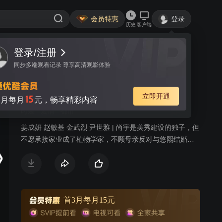
会员特惠
登录
历史
客户端
登录/注册
视频
讨论
20
同步多端观看记录 尊享高清观影体验
妻子归来
简介
立即开通
15
月每月
元，畅享精彩内容
时装
爱情
都市
姜成妍 赵敏基 金武烈 尹世雅 | 尚宇是美秀建设的独子，但
不愿承接家业成了植物学家，不顾母亲反对与悠熙结婚，
两人生下女儿哆茵后发现她有先天性心脏病，尚宇的母亲
向悠熙提出交换条件，愿意出钱治好哆茵的心脏病，但悠
熙必须离开这个家；治好哆茵的医生闵西贤是大韩建设的
继承人，因照顾哆茵也对尚宇产生感情，尚宇势力眼的母
亲催促两人结婚，从小就被西贤照顾的哆茵也把她当成亲
首3月每月15元
生母亲；悠熙禁不住感情的纠葛与尚宇偷偷见面，当西贤