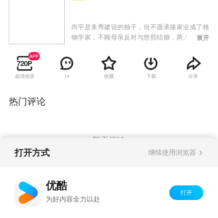
尚宇是美秀建设的独子，但不愿承接家业成了植
物学家，不顾母亲反对与悠熙结婚，两人生下女
展开
儿哆茵后发现她有先天性心脏病，尚宇的母亲向
悠熙提出交换条件，愿意出钱治好哆茵的心脏
病，但悠熙必须离开这个家；治好哆茵的医生闵
超清画质
收藏
下载
分享
14
西贤是大韩建设的继承人，因照顾哆茵也对尚宇
产生感情，尚宇势力眼的母亲催促两人结婚，从
小就被西贤照顾的哆茵也把她当成亲生母亲；悠
热门评论
熙禁不住感情的纠葛与尚宇偷偷见面，当西贤知
道两人的关系时，受不了打击去找悠熙，失手伤
了悠熙，一直偷偷喜欢悠熙的韩江秀因为与西贤
的妹妹交往，自动帮忙西贤隐瞒事实，让悠熙因
暂无评论
此失踪；悠熙的双胞胎妹妹悠静从美国回来与姐
打开方式
继续使用浏览器
姐团聚，却找不到姐姐，因为两人相貌相似而被
西贤误认，悠静借此重返尚宇家想找寻姐姐失踪
Copyright©
2026
优酷 youku.com
版权所有
的蛛丝马迹，却发现姐姐曾过着如此痛苦不堪的
优酷
京ICP备06050721号-1
生活，因而决定为姐姐复仇。
打开
为好内容全力以赴