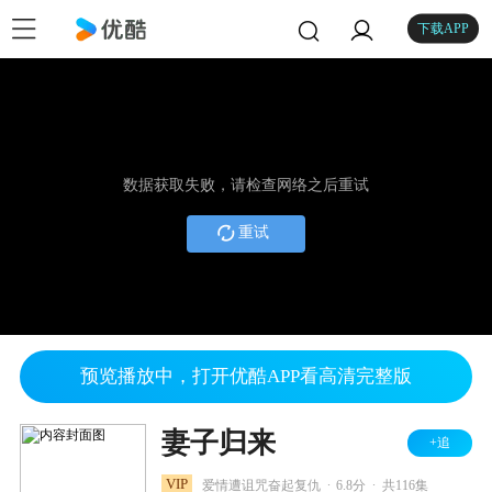
下载APP
数据获取失败，请检查网络之后重试
重试
预览播放中，打开优酷APP看高清完整版
妻子归来
+追
.
.
VIP
爱情遭诅咒奋起复仇
6.8分
共116集