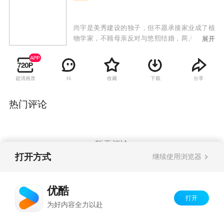
尚宇是美秀建设的独子，但不愿承接家业成了植
物学家，不顾母亲反对与悠熙结婚，两人生下女
展开
儿哆茵后发现她有先天性心脏病，尚宇的母亲向
悠熙提出交换条件，愿意出钱治好哆茵的心脏
病，但悠熙必须离开这个家；治好哆茵的医生闵
超清画质
收藏
下载
分享
16
西贤是大韩建设的继承人，因照顾哆茵也对尚宇
产生感情，尚宇势力眼的母亲催促两人结婚，从
小就被西贤照顾的哆茵也把她当成亲生母亲；悠
热门评论
熙禁不住感情的纠葛与尚宇偷偷见面，当西贤知
道两人的关系时，受不了打击去找悠熙，失手伤
了悠熙，一直偷偷喜欢悠熙的韩江秀因为与西贤
的妹妹交往，自动帮忙西贤隐瞒事实，让悠熙因
暂无评论
此失踪；悠熙的双胞胎妹妹悠静从美国回来与姐
打开方式
继续使用浏览器
姐团聚，却找不到姐姐，因为两人相貌相似而被
西贤误认，悠静借此重返尚宇家想找寻姐姐失踪
Copyright©
2026
优酷 youku.com
版权所有
的蛛丝马迹，却发现姐姐曾过着如此痛苦不堪的
优酷
京ICP备06050721号-1
生活，因而决定为姐姐复仇。
打开
为好内容全力以赴