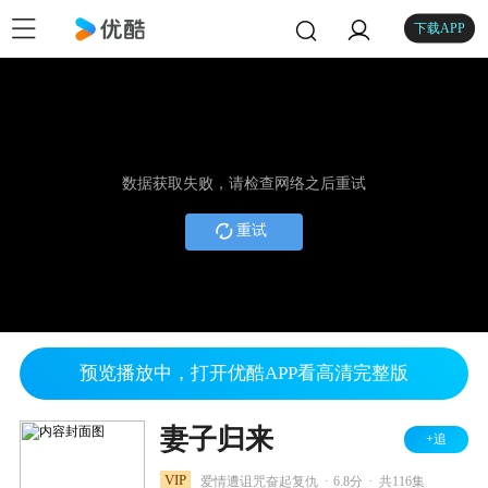
下载APP
数据获取失败，请检查网络之后重试
重试
预览播放中，打开优酷APP看高清完整版
妻子归来
+追
.
.
VIP
爱情遭诅咒奋起复仇
6.8分
共116集