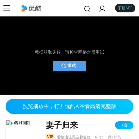
下载APP
数据获取失败，请检查网络之后重试
重试
预览播放中，打开优酷APP看高清完整版
妻子归来
+追
.
.
VIP
爱情遭诅咒奋起复仇
6.8分
共116集