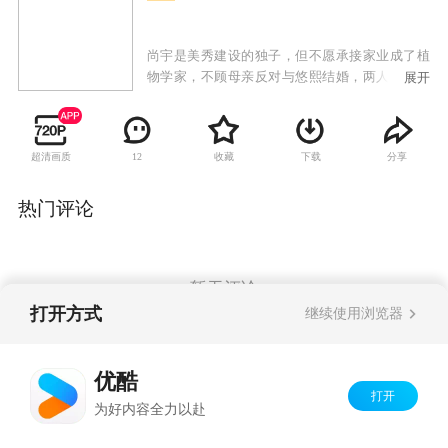
尚宇是美秀建设的独子，但不愿承接家业成了植
物学家，不顾母亲反对与悠熙结婚，两人生下女
展开
儿哆茵后发现她有先天性心脏病，尚宇的母亲向
悠熙提出交换条件，愿意出钱治好哆茵的心脏
病，但悠熙必须离开这个家；治好哆茵的医生闵
超清画质
收藏
下载
分享
12
西贤是大韩建设的继承人，因照顾哆茵也对尚宇
产生感情，尚宇势力眼的母亲催促两人结婚，从
小就被西贤照顾的哆茵也把她当成亲生母亲；悠
热门评论
熙禁不住感情的纠葛与尚宇偷偷见面，当西贤知
道两人的关系时，受不了打击去找悠熙，失手伤
了悠熙，一直偷偷喜欢悠熙的韩江秀因为与西贤
的妹妹交往，自动帮忙西贤隐瞒事实，让悠熙因
暂无评论
此失踪；悠熙的双胞胎妹妹悠静从美国回来与姐
打开方式
继续使用浏览器
姐团聚，却找不到姐姐，因为两人相貌相似而被
西贤误认，悠静借此重返尚宇家想找寻姐姐失踪
Copyright©
2026
优酷 youku.com
版权所有
的蛛丝马迹，却发现姐姐曾过着如此痛苦不堪的
优酷
京ICP备06050721号-1
生活，因而决定为姐姐复仇。
打开
为好内容全力以赴