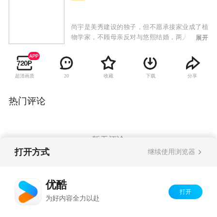
尚宇是美秀建设的独子，但不愿承接家业成了植
物学家，不顾母亲反对与悠熙结婚，两人生下女
展开
儿哆茵后发现她有先天性心脏病，尚宇的母亲向
悠熙提出交换条件，愿意出钱治好哆茵的心脏
病，但悠熙必须离开这个家；治好哆茵的医生闵
超清画质
收藏
下载
分享
20
西贤是大韩建设的继承人，因照顾哆茵也对尚宇
产生感情，尚宇势力眼的母亲催促两人结婚，从
小就被西贤照顾的哆茵也把她当成亲生母亲；悠
热门评论
熙禁不住感情的纠葛与尚宇偷偷见面，当西贤知
道两人的关系时，受不了打击去找悠熙，失手伤
了悠熙，一直偷偷喜欢悠熙的韩江秀因为与西贤
的妹妹交往，自动帮忙西贤隐瞒事实，让悠熙因
暂无评论
此失踪；悠熙的双胞胎妹妹悠静从美国回来与姐
打开方式
继续使用浏览器
姐团聚，却找不到姐姐，因为两人相貌相似而被
西贤误认，悠静借此重返尚宇家想找寻姐姐失踪
Copyright©
2026
优酷 youku.com
版权所有
的蛛丝马迹，却发现姐姐曾过着如此痛苦不堪的
优酷
京ICP备06050721号-1
生活，因而决定为姐姐复仇。
打开
为好内容全力以赴