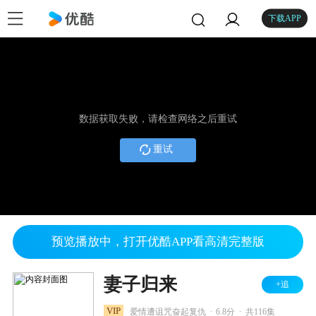
下载APP
数据获取失败，请检查网络之后重试
重试
预览播放中，打开优酷APP看高清完整版
妻子归来
+追
.
.
VIP
爱情遭诅咒奋起复仇
6.8分
共116集