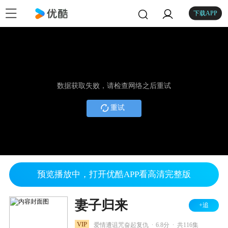
下载APP
数据获取失败，请检查网络之后重试
重试
预览播放中，打开优酷APP看高清完整版
妻子归来
+追
.
.
VIP
爱情遭诅咒奋起复仇
6.8分
共116集