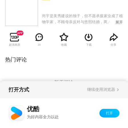
尚宇是美秀建设的独子，但不愿承接家业成了植
物学家，不顾母亲反对与悠熙结婚，两人生下女
展开
儿哆茵后发现她有先天性心脏病，尚宇的母亲向
悠熙提出交换条件，愿意出钱治好哆茵的心脏
病，但悠熙必须离开这个家；治好哆茵的医生闵
超清画质
收藏
下载
分享
20
西贤是大韩建设的继承人，因照顾哆茵也对尚宇
产生感情，尚宇势力眼的母亲催促两人结婚，从
小就被西贤照顾的哆茵也把她当成亲生母亲；悠
热门评论
熙禁不住感情的纠葛与尚宇偷偷见面，当西贤知
道两人的关系时，受不了打击去找悠熙，失手伤
了悠熙，一直偷偷喜欢悠熙的韩江秀因为与西贤
的妹妹交往，自动帮忙西贤隐瞒事实，让悠熙因
暂无评论
此失踪；悠熙的双胞胎妹妹悠静从美国回来与姐
打开方式
继续使用浏览器
姐团聚，却找不到姐姐，因为两人相貌相似而被
西贤误认，悠静借此重返尚宇家想找寻姐姐失踪
Copyright©
2026
优酷 youku.com
版权所有
的蛛丝马迹，却发现姐姐曾过着如此痛苦不堪的
优酷
京ICP备06050721号-1
生活，因而决定为姐姐复仇。
打开
为好内容全力以赴