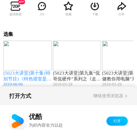
超清画质
收藏
下载
分享
316
选集
0
18:01
10:53
[5023大讲堂]第十集{特
[5023大讲堂]第九集“侃
[5023大讲堂]第
儿
别节目}《特色寝室是怎
哥侃硬件”系列之《走入
健教你用电脑”系
2010-06-06
2010-05-29
2010-05-29
3
样炼成的》
电脑机箱》
《Office使用技
锦》
打开方式
继续使用浏览器
Copyright©
2026
优酷 youku.com
版权所有
京ICP备06050721号-1
优酷
打开
为好内容全力以赴