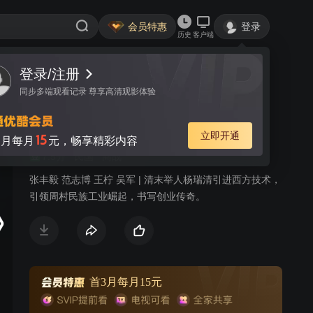
会员特惠
登录
历史
客户端
登录/注册
视频
讨论
18
同步多端观看记录 尊享高清观影体验
旱码头
简介
立即开通
15
月每月
元，畅享精彩内容
7.5分
民国
商战
张丰毅 范志博 王柠 吴军 | 清末举人杨瑞清引进西方技术，
引领周村民族工业崛起，书写创业传奇。
首3月每月15元