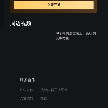
立即开通
周边视频
柳子帮的混世魔王，衙役的
头疼对象
00:48
旱码头 名场面打卡,太有意
思了
01:04
服务合作
海沫假装摔伤让顾易中同肖
广告合作
优酷内容开放平台
若彤见面 特务前去堵人
入驻优酷
娱盘
02:38