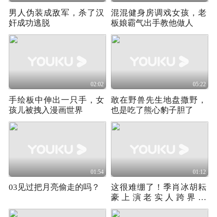
男人伪装成敌军，杀了汉
混混健身房调戏女孩，老
奸成功逃脱
板娘霸气出手教他做人
02:02
05:22
手绘板中伸出一只手，女
敢在野兽先生地盘撒野，
孩儿被拽入漫画世界
也是吃了熊心豹子胆了
01:54
01:12
03见过把月亮偷走的吗？
这很难绷了！季肖冰胡耘
豪上演老实人跨界当
rapper