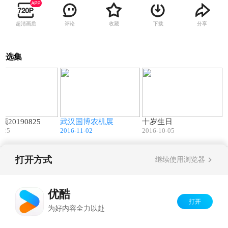
超清画质
评论
收藏
下载
分享
选集
05:25
02:41
10:45
20190825
武汉国博农机展
十岁生日
8-25
2016-11-02
2016-10-05
打开方式
继续使用浏览器
Copyright©
2026
优酷 youku.com
版权所有
京ICP备06050721号-1
优酷
打开
为好内容全力以赴