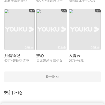
成毅主演的作品
600万+弹幕热议中
胡歌白冰千年绝恋
APP
APP
APP
29集全
40集全
36集全
月鳞绮纪
护心
入青云
40万+评论热议中
灵龙追爱捉妖少女
20万+收藏
换一换
热门评论