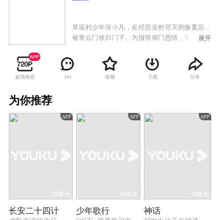
草庙村少年张小凡，在经历全村尽灭的惨案后，
被青云门收归门下。为报答师门恩情，张小凡勤
展开
学苦练，却因自身愚钝，一无所成。陷入迷茫与
孤独境遇中的他，幸有鬼王之女碧瑶和好友林惊
羽从旁安慰陪伴，度过了人生最彷徨的阶段，于
超清画质
收藏
下载
分享
344
是三人一同修行，一同成长。在经历过一次次的
坎坷磨难后，张小凡逐渐成熟，而与碧瑶的感
为你推荐
情，也在患难与共中日渐深厚。然而，鬼王为复
活兽神并颠覆青云，设下连环阴谋。张小凡悍然
APP
APP
APP
迎敌，就在命悬一刻之际，碧瑶舍身为他挡下致
命的一剑……
28集全
40集全
50集全
长安二十四计
少年歌行
神话