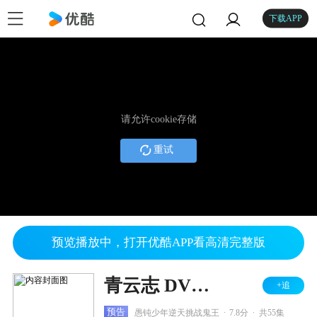
下载APP
请允许cookie存储
重试
预览播放中，打开优酷APP看高清完整版
青云志 DVD版
+追
.
.
预告
愚钝少年逆天挑战鬼王
7.8分
共55集