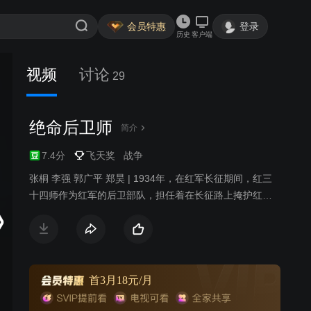
会员特惠
登录
历史
客户端
视频
讨论
29
绝命后卫师
简介
7.4分
飞天奖
战争
张桐 李强 郭广平 郑昊 | 1934年，在红军长征期间，红三
十四师作为红军的后卫部队，担任着在长征路上掩护红军
主力部队突围的任务。为了突破国民党军第四道封锁线，
一支全由闽西客家子弟组成的红五军团第三十四师，与数
十倍于红军的国民党军浴血奋战。在掩护主力红军突破湘
江的惨烈战斗中，红五军团第三十四师6000余人全军覆
没，他们为中国革命史留下了气壮山河的惨烈篇章。
首3月18元/月