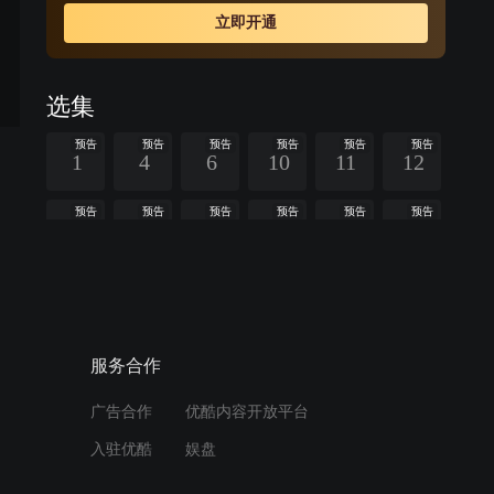
立即开通
选集
预告
预告
预告
预告
预告
预告
1
4
6
10
11
12
预告
预告
预告
预告
预告
预告
14
15
16
18
19
21
预告
预告
预告
预告
预告
预告
22
23
24
25
26
27
查看全部
服务合作
广告合作
优酷内容开放平台
周边视频
入驻优酷
娱盘
第5集苏区群众积极参加红